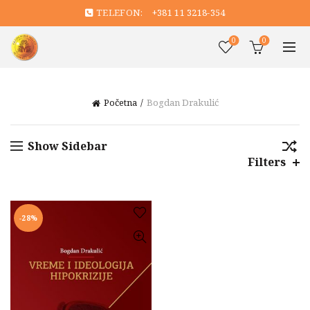
TELEFON:
+381 11 3218-354
0
0
Početna
Bogdan Drakulić
Show Sidebar
Filters
-28%