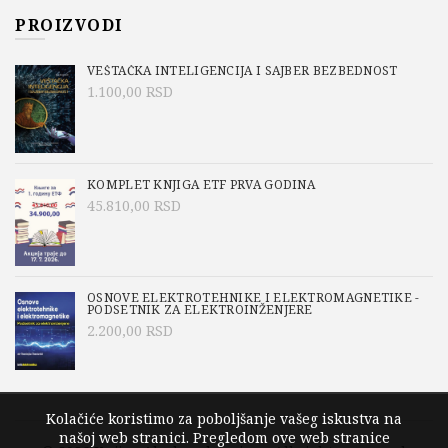
PROIZVODI
VEŠTAČKA INTELIGENCIJA I SAJBER BEZBEDNOST
1.100,00
RSD
KOMPLET KNJIGA ETF PRVA GODINA
45.810,00
RSD
OSNOVE ELEKTROTEHNIKE I ELEKTROMAGNETIKE -
PODSETNIK ZA ELEKTROINŽENJERE
2.200,00
RSD
Kolačiće koristimo za poboljšanje vašeg iskustva na
našoj web stranici. Pregledom ove web stranice