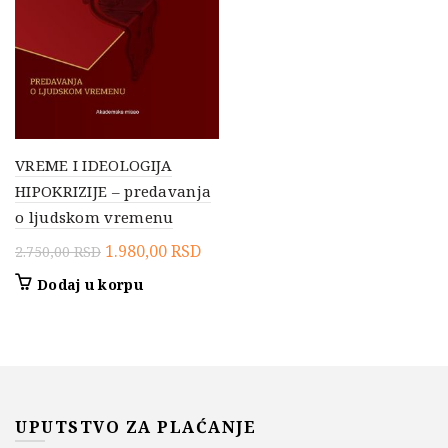
VREME I IDEOLOGIJA
HIPOKRIZIJE – predavanja
o ljudskom vremenu
Originalna
Trenutna
1.980,00
RSD
2.750,00
RSD
cena
cena
Dodaj u korpu
je
je:
bila:
1.980,00 RSD.
2.750,00 RSD.
UPUTSTVO ZA PLAĆANJE