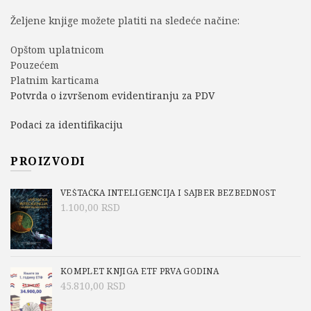
Željene knjige možete platiti na sledeće načine:
Opštom uplatnicom
Pouzećem
Platnim karticama
Potvrda o izvršenom evidentiranju za PDV
Podaci za identifikaciju
PROIZVODI
VEŠTAČKA INTELIGENCIJA I SAJBER BEZBEDNOST
1.100,00
RSD
KOMPLET KNJIGA ETF PRVA GODINA
45.810,00
RSD