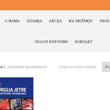
O NAMA
IZDANJA
AKCIJA
NA SNIŽENJU
PROD
USLOVI KUPOVINE
KONTAKT
na
Aleksandar Karamarković
Prikazan jedan rezultat