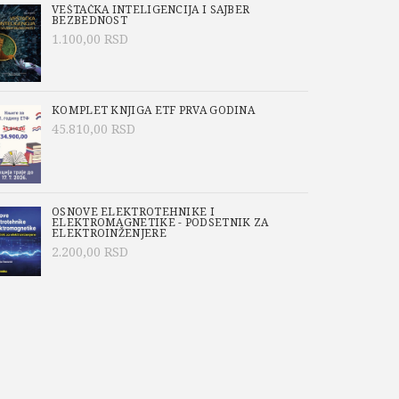
VEŠTAČKA INTELIGENCIJA I SAJBER
BEZBEDNOST
1.100,00
RSD
KOMPLET KNJIGA ETF PRVA GODINA
45.810,00
RSD
OSNOVE ELEKTROTEHNIKE I
ELEKTROMAGNETIKE - PODSETNIK ZA
ELEKTROINŽENJERE
2.200,00
RSD