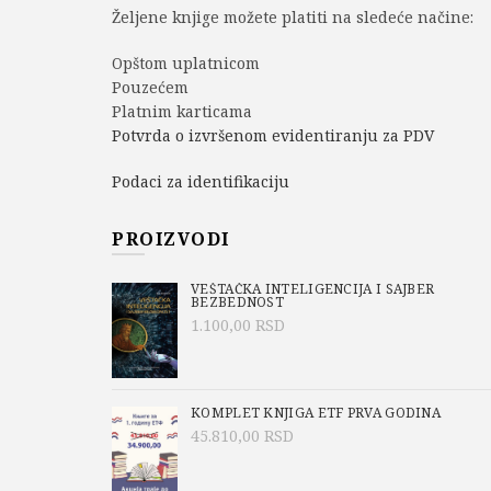
Željene knjige možete platiti na sledeće načine:
Opštom uplatnicom
Pouzećem
Platnim karticama
Potvrda o izvršenom evidentiranju za PDV
Podaci za identifikaciju
PROIZVODI
VEŠTAČKA INTELIGENCIJA I SAJBER
BEZBEDNOST
1.100,00
RSD
KOMPLET KNJIGA ETF PRVA GODINA
45.810,00
RSD