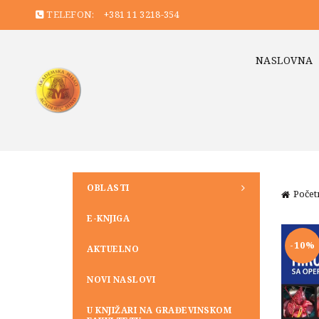
TELEFON:
+381 11 3218-354
NASLOVNA
OBLASTI
Počet
E-KNJIGA
-10%
AKTUELNO
NOVI NASLOVI
U KNJIŽARI NA GRAĐEVINSKOM