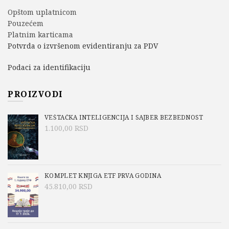
Opštom uplatnicom
Pouzećem
Platnim karticama
Potvrda o izvršenom evidentiranju za PDV
Podaci za identifikaciju
PROIZVODI
VEŠTAČKA INTELIGENCIJA I SAJBER BEZBEDNOST
1.100,00
RSD
KOMPLET KNJIGA ETF PRVA GODINA
45.810,00
RSD