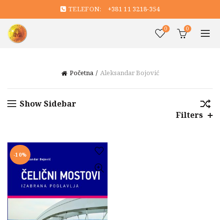
TELEFON:
+381 11 3218-354
0
0
Početna
Aleksandar Bojović
Show Sidebar
Filters
-10%