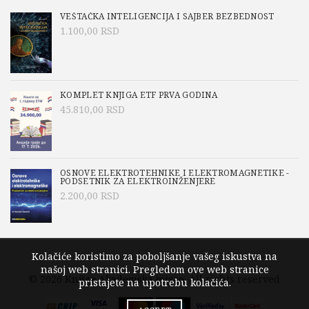
VEŠTAČKA INTELIGENCIJA I SAJBER BEZBEDNOST
1.100,00
RSD
KOMPLET KNJIGA ETF PRVA GODINA
45.810,00
RSD
OSNOVE ELEKTROTEHNIKE I ELEKTROMAGNETIKE -
PODSETNIK ZA ELEKTROINŽENJERE
2.200,00
RSD
Kolačiće koristimo za poboljšanje vašeg iskustva na
našoj web stranici. Pregledom ove web stranice
© 2026
Knjige Akademska misao
. All rights reserved
pristajete na upotrebu kolačića.