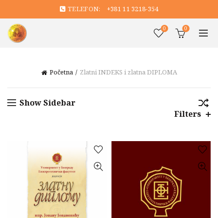
TELEFON:
+381 11 3218-354
0
0
Početna
Zlatni INDEKS i zlatna DIPLOMA
Show Sidebar
Filters