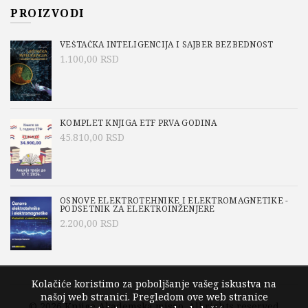
PROIZVODI
VEŠTAČKA INTELIGENCIJA I SAJBER BEZBEDNOST
1.100,00
RSD
KOMPLET KNJIGA ETF PRVA GODINA
45.810,00
RSD
OSNOVE ELEKTROTEHNIKE I ELEKTROMAGNETIKE -
PODSETNIK ZA ELEKTROINŽENJERE
2.200,00
RSD
Kolačiće koristimo za poboljšanje vašeg iskustva na
našoj web stranici. Pregledom ove web stranice
© 2026
Knjige Akademska misao
. All rights reserved