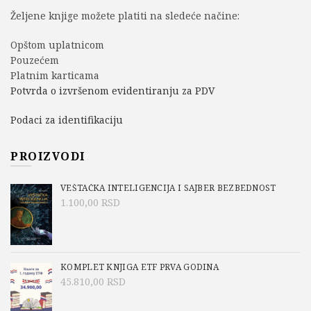
Željene knjige možete platiti na sledeće načine:
Opštom uplatnicom
Pouzećem
Platnim karticama
Potvrda o izvršenom evidentiranju za PDV
Podaci za identifikaciju
PROIZVODI
VEŠTAČKA INTELIGENCIJA I SAJBER BEZBEDNOST
1.100,00
RSD
KOMPLET KNJIGA ETF PRVA GODINA
45.810,00
RSD