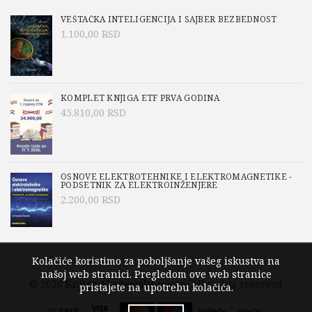
VEŠTAČKA INTELIGENCIJA I SAJBER BEZBEDNOST
1.100,00
RSD
KOMPLET KNJIGA ETF PRVA GODINA
45.810,00
RSD
OSNOVE ELEKTROTEHNIKE I ELEKTROMAGNETIKE -
PODSETNIK ZA ELEKTROINŽENJERE
2.200,00
RSD
Kolačiće koristimo za poboljšanje vašeg iskustva na
našoj web stranici. Pregledom ove web stranice
© 2026
Knjige Akademska misao
. All rights reserved
pristajete na upotrebu kolačića.