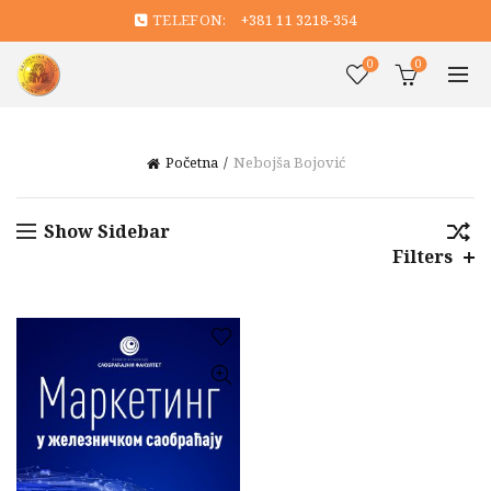
TELEFON:
+381 11 3218-354
0
0
Početna
Nebojša Bojović
Show Sidebar
Filters