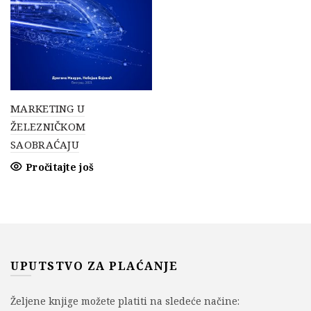
MARKETING U
ŽELEZNIČKOM
SAOBRAĆAJU
Pročitajte još
UPUTSTVO ZA PLAĆANJE
Željene knjige možete platiti na sledeće načine: