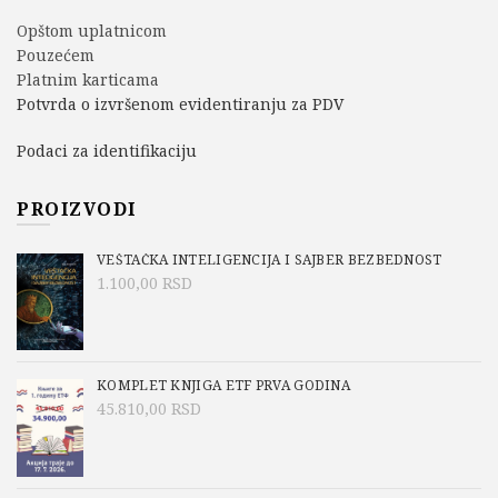
Opštom uplatnicom
Pouzećem
Platnim karticama
Potvrda o izvršenom evidentiranju za PDV
Podaci za identifikaciju
PROIZVODI
VEŠTAČKA INTELIGENCIJA I SAJBER BEZBEDNOST
1.100,00
RSD
KOMPLET KNJIGA ETF PRVA GODINA
45.810,00
RSD