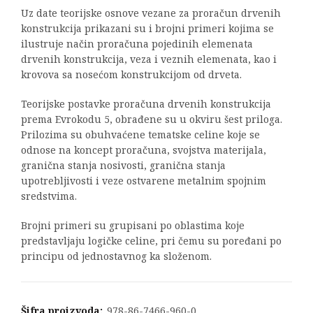
Uz date teorijske osnove vezane za proračun drvenih
konstrukcija prikazani su i brojni primeri kojima se
ilustruje način proračuna pojedinih elemenata
drvenih konstrukcija, veza i veznih elemenata, kao i
krovova sa nosećom konstrukcijom od drveta.
Teorijske postavke proračuna drvenih konstrukcija
prema Evrokodu 5, obrađene su u okviru šest priloga.
Prilozima su obuhvaćene tematske celine koje se
odnose na koncept proračuna, svojstva materijala,
granična stanja nosivosti, granična stanja
upotrebljivosti i veze ostvarene metalnim spojnim
sredstvima.
Brojni primeri su grupisani po oblastima koje
predstavljaju logičke celine, pri čemu su poređani po
principu od jednostavnog ka složenom.
Šifra proizvoda:
978-86-7466-960-0