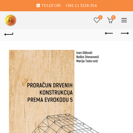
TELEFON:
+381 11 3218-354
0
0