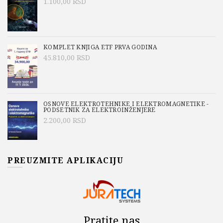
1.100,00
RSD
KOMPLET KNJIGA ETF PRVA GODINA
45.810,00
RSD
OSNOVE ELEKTROTEHNIKE I ELEKTROMAGNETIKE -
PODSETNIK ZA ELEKTROINŽENJERE
2.200,00
RSD
PREUZMITE APLIKACIJU
Pratite nas