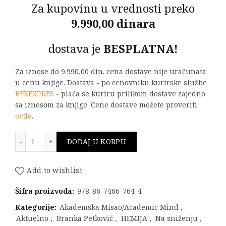
Za kupovinu u vrednosti preko
9.990,00 dinara
dostava je
BESPLATNA!
Za iznose do 9.990,00 din. cena dostave nije uračunata
u cenu knjige. Dostava - po cenovniku kurirske službe
BEXEXPRES
- plaća se kuriru prilikom dostave zajedno
sa iznosom za knjige. Cene dostave možete proveriti
ovde
.
NAUČNE INFORMACIJE U HEMIJI količina
DODAJ U KORPU
Add to wishlist
Šifra proizvoda:
978-86-7466-764-4
Kategorije:
Akademska Misao/Academic Mind
,
Aktuelno
,
Branka Petković
,
HEMIJA
,
Na sniženju
,