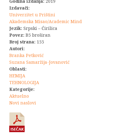
bila:
880,00 RSD.
Godina izdanja:
2019
Izdavači:
990,00 RSD.
Univerzitet u Prištini
Akademska Misao/Academic Mind
Jezik:
Srpski – Ćirilica
Povez:
B5 broširan
Broj strana:
155
Autori:
Branka Petković
Suzana Samaržija-Jovanović
Oblasti:
HEMIJA
TEHNOLOGIJA
Kategorije:
Aktuelno
Novi naslovi