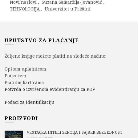
Novi naslovi
,
Suzana Samaržija-Jovanović
,
TEHNOLOGIJA
,
Univerzitet u Prištini
UPUTSTVO ZA PLAĆANJE
Željene knjige možete platiti na sledeće načine:
Opštom uplatnicom
Pouzećem
Platnim karticama
Potvrda o izvršenom evidentiranju za PDV
Podaci za identifikaciju
PROIZVODI
VEŠTAČKA INTELIGENCIJA I SAJBER BEZBEDNOST