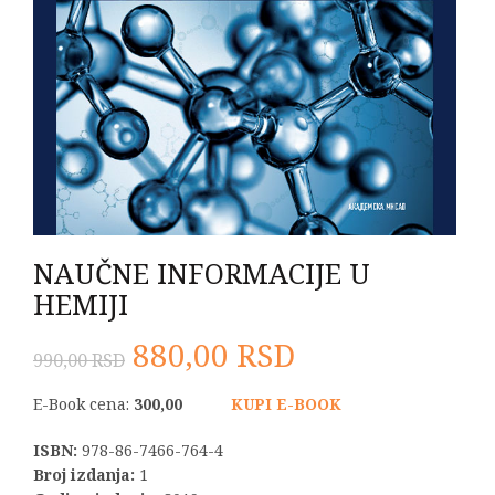
NAUČNE INFORMACIJE U
HEMIJI
Originalna
Trenutna
880,00
RSD
990,00
RSD
cena
cena
E-Book cena:
300,00
KUPI E-BOOK
je
je:
ISBN:
978-86-7466-764-4
Broj izdanja:
1