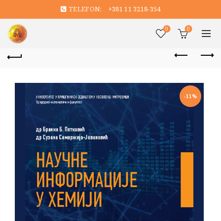
TELEFON:
+381 11 3218-354
0
0
-11%