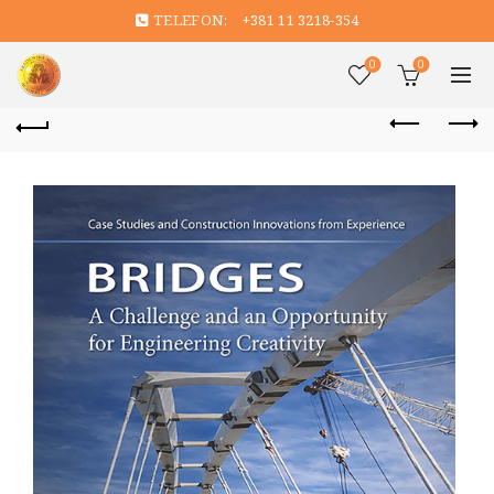
TELEFON:
+381 11 3218-354
0
0