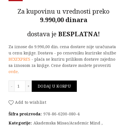
Za kupovinu u vrednosti preko
9.990,00 dinara
dostava je
BESPLATNA!
Za iznose do 9.990,00 din. cena dostave nije uračunata
u cenu knjige. Dostava - po cenovniku kurirske službe
BEXEXPRES
- plaća se kuriru prilikom dostave zajedno
sa iznosom za knjige. Cene dostave možete proveriti
ovde
.
Bridges : a challenge and an opportunity for engineer
DODAJ U KORPU
Add to wishlist
Šifra proizvoda:
978-86-6200-080-4
Kategorije:
Akademska Misao/Academic Mind
,