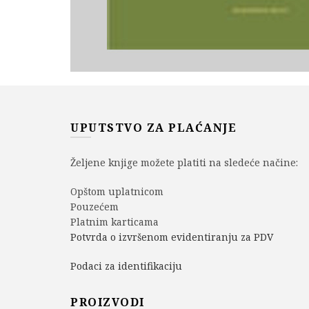
UPUTSTVO ZA PLAĆANJE
Željene knjige možete platiti na sledeće načine:
Opštom uplatnicom
Pouzećem
Platnim karticama
Potvrda o izvršenom evidentiranju za PDV
Podaci za identifikaciju
PROIZVODI