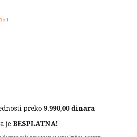
Mind
ednosti preko
9.990,00 dinara
a je
BESPLATNA!