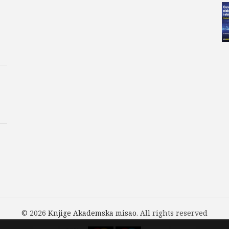
obzirom da su u pisanju i reš
koriste i veliki svetski proiz
može korisno da posluži proje
postrojenjima.
Šifra proizvoda:
978-86-7466
Kategorije:
Akademska Misa
Dragutin Salamon
,
ELEKTRO
Vladica Mijailović
© 2026
Knjige Akademska misao
. All rights reserved