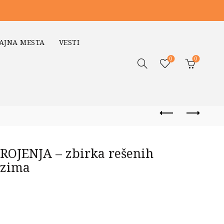
AJNA MESTA
VESTI
0
0
OJENJA – zbirka rešenih
ozima