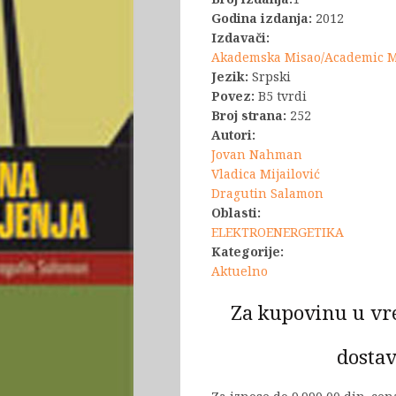
Godina izdanja:
2012
Izdavači:
Akademska Misao/Academic 
Jezik:
Srpski
Povez:
B5 tvrdi
Broj strana:
252
Autori:
Jovan Nahman
Vladica Mijailović
Dragutin Salamon
Oblasti:
ELEKTROENERGETIKA
Kategorije:
Aktuelno
Za kupovinu u vr
dostav