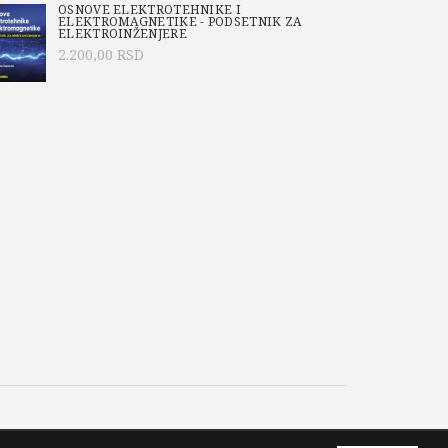
OSNOVE ELEKTROTEHNIKE I
avanju zadataka primenjeni postupci koje
ELEKTROMAGNETIKE - PODSETNIK ZA
ELEKTROINŽENJERE
vodači opreme, osim u edukativne svrhe, zbirka
2.200,00
RSD
ktantima i inženjerima koji se bave razvodnim
-427-8
o/Academic Mind
,
Aktuelno
,
ENERGETIKA
,
Jovan Nahman
,