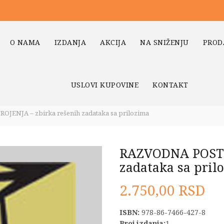
O NAMA
IZDANJA
AKCIJA
NA SNIŽENJU
PROD
USLOVI KUPOVINE
KONTAKT
ENJA – zbirka rešenih zadataka sa prilozima
RAZVODNA POSTR
zadataka sa pril
2.750,00
RSD
ISBN:
978-86-7466-427-8
Broj izdanja:
1