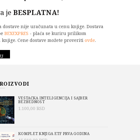
a je
BESPLATNA!
na dostave nije uračunata u cenu knjige. Dostava
be
BEXEXPRES
- plaća se kuriru prilikom
 knjige. Cene dostave možete proveriti
ovde
.
IJA sa primerima u R-u i Pajtonu količina
PU
ROIZVODI
-237-5
o/Academic Mind
,
Aktuelno
,
GEODEZIJA
,
VEŠTAČKA INTELIGENCIJA I SAJBER
BEZBEDNOST
ultet
,
Milan Kilibarda
,
Na sniženju
,
1.100,00
RSD
akultetu
KOMPLET KNJIGA ETF PRVA GODINA