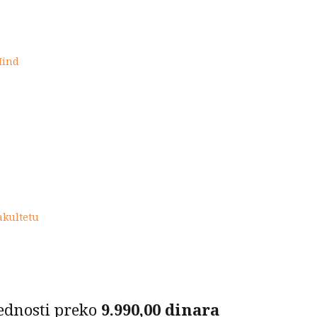
je:
3.300,00 RSD.
Mind
0 RSD.
akultetu
ednosti preko
9.990,00 dinara