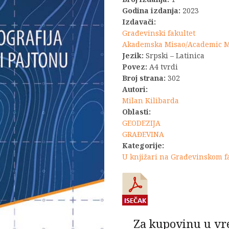
je
Godina izdanja:
2023
Izdavači:
bila:
Građevinski fakultet
Akademska Misao/Academic 
6.600,0
Jezik:
Srpski – Latinica
Povez:
A4 tvrdi
Broj strana:
302
Autori:
Milan Kilibarda
Oblasti:
GEODEZIJA
GRAĐEVINA
Kategorije:
U knjižari na Građevinskom f
Za kupovinu u vr