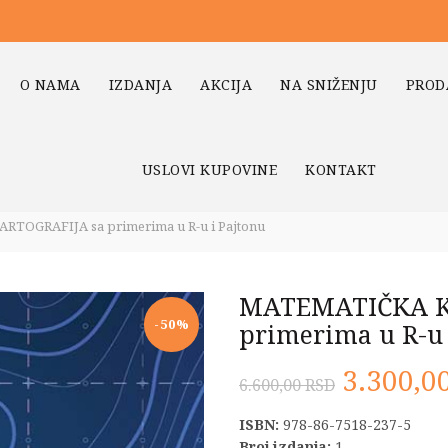
O NAMA
IZDANJA
AKCIJA
NA SNIŽENJU
PROD
USLOVI KUPOVINE
KONTAKT
TOGRAFIJA sa primerima u R-u i Pajtonu
MATEMATIČKA K
-50%
primerima u R-u 
Origina
3.300,0
6.600,00
RSD
cena
ISBN:
978-86-7518-237-5
Broj izdanja:
1