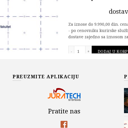
dostav
Za iznose do 9.990,00 din. ce
- po cenovniku kurirske služ
dostave zajedno sa iznosom za
MATEMATIČKA KARTOGRAF
DODAJ U KOR
Add to wishlist
PREUZMITE APLIKACIJU
P
Šifra proizvoda:
978-86-7518
Kategorije:
Akademska Misa
GRAĐEVINA
,
Građevinski fak
U knjižari na Građevinskom f
Pratite nas