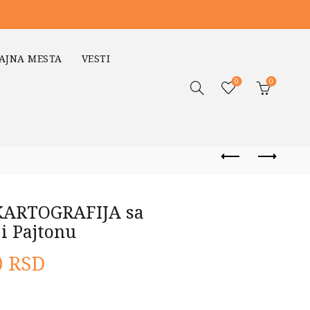
AJNA MESTA
VESTI
0
0
ARTOGRAFIJA sa
i Pajtonu
lna
Trenutna
0
RSD
cena