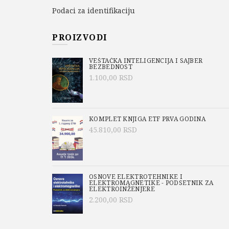
Podaci za identifikaciju
PROIZVODI
VEŠTAČKA INTELIGENCIJA I SAJBER
BEZBEDNOST
1.100,00
RSD
KOMPLET KNJIGA ETF PRVA GODINA
45.810,00
RSD
OSNOVE ELEKTROTEHNIKE I
ELEKTROMAGNETIKE - PODSETNIK ZA
ELEKTROINŽENJERE
2.200,00
RSD