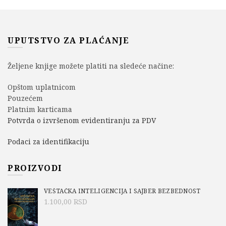
UPUTSTVO ZA PLAĆANJE
Željene knjige možete platiti na sledeće načine:
Opštom uplatnicom
Pouzećem
Platnim karticama
Potvrda o izvršenom evidentiranju za PDV
Podaci za identifikaciju
PROIZVODI
VEŠTAČKA INTELIGENCIJA I SAJBER BEZBEDNOST
1.100,00
RSD