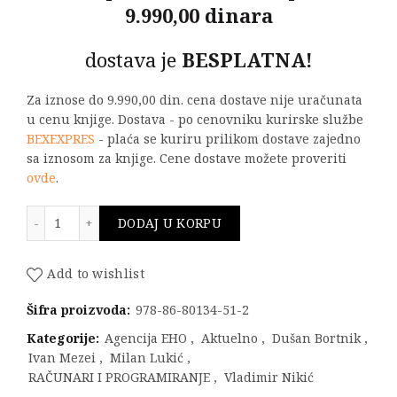
9.990,00 dinara
dostava je
BESPLATNA!
Za iznose do 9.990,00 din. cena dostave nije uračunata
u cenu knjige. Dostava - po cenovniku kurirske službe
BEXEXPRES
- plaća se kuriru prilikom dostave zajedno
sa iznosom za knjige. Cene dostave možete proveriti
ovde
.
Razvoj softvera za embeded sisteme : Programiranje A
DODAJ U KORPU
Add to wishlist
Šifra proizvoda:
978-86-80134-51-2
Kategorije:
Agencija EHO
,
Aktuelno
,
Dušan Bortnik
,
Ivan Mezei
,
Milan Lukić
,
RAČUNARI I PROGRAMIRANJE
,
Vladimir Nikić