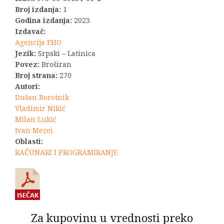
Broj izdanja:
1
Godina izdanja:
2023
Izdavač:
Agencija EHO
Jezik:
Srpski – Latinica
Povez:
Broširan
Broj strana:
270
Autori:
Dušan Borotnik
Vladimir Nikić
Milan Lukić
Ivan Mezei
Oblasti:
RAČUNARI I PROGRAMIRANJE
Za kupovinu u vrednosti preko