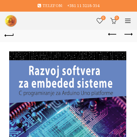
TELEFON:
+381 11 3218-354
0
0