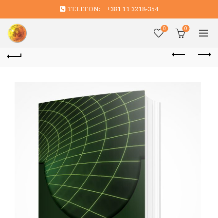
TELEFON:
+381 11 3218-354
0
0