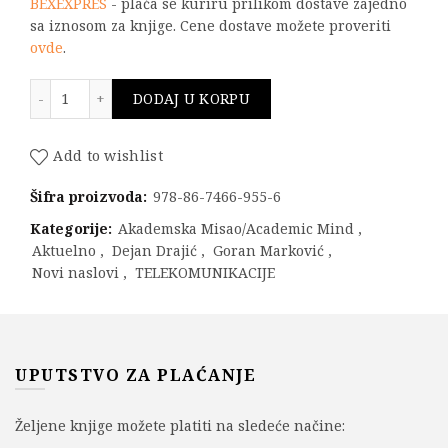
BEXEXPRES
- plaća se kuriru prilikom dostave zajedno
sa iznosom za knjige. Cene dostave možete proveriti
ovde
.
Uvod u bežične senzorske mreže količina
DODAJ U KORPU
Add to wishlist
Šifra proizvoda:
978-86-7466-955-6
Kategorije:
Akademska Misao/Academic Mind
,
Aktuelno
,
Dejan Drajić
,
Goran Marković
,
Novi naslovi
,
TELEKOMUNIKACIJE
UPUTSTVO ZA PLAĆANJE
Željene knjige možete platiti na sledeće načine: