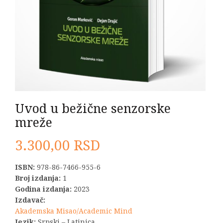
Uvod u bežične senzorske
mreže
3.300,00
RSD
ISBN:
978-86-7466-955-6
Broj izdanja:
1
Godina izdanja:
2023
Izdavač:
Akademska Misao/Academic Mind
Jezik:
Srpski – Latinica