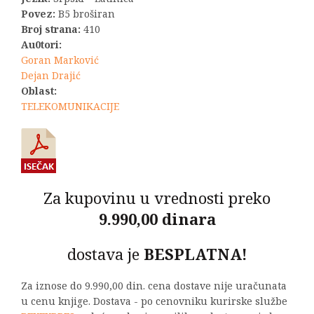
Povez:
B5 broširan
Broj strana:
410
Au0tori:
Goran Marković
Dejan Drajić
Oblast:
TELEKOMUNIKACIJE
Za kupovinu u vrednosti preko
9.990,00 dinara
dostava je
BESPLATNA!
Za iznose do 9.990,00 din. cena dostave nije uračunata
u cenu knjige. Dostava - po cenovniku kurirske službe