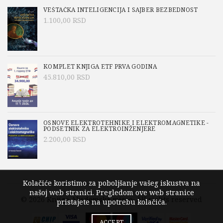
VEŠTAČKA INTELIGENCIJA I SAJBER BEZBEDNOST
1.100,00
RSD
KOMPLET KNJIGA ETF PRVA GODINA
45.810,00
RSD
OSNOVE ELEKTROTEHNIKE I ELEKTROMAGNETIKE -
PODSETNIK ZA ELEKTROINŽENJERE
2.200,00
RSD
Kolačiće koristimo za poboljšanje vašeg iskustva na
našoj web stranici. Pregledom ove web stranice
© 2026
Knjige Akademska misao
. All rights reserved
pristajete na upotrebu kolačića.
ACCEPT