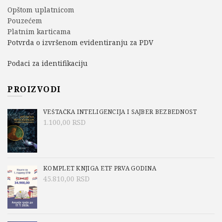
Opštom uplatnicom
Pouzećem
Platnim karticama
Potvrda o izvršenom evidentiranju za PDV
Podaci za identifikaciju
PROIZVODI
VEŠTAČKA INTELIGENCIJA I SAJBER BEZBEDNOST
1.100,00
RSD
KOMPLET KNJIGA ETF PRVA GODINA
45.810,00
RSD