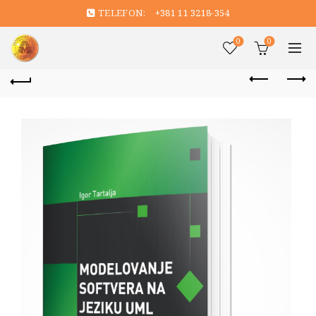
TELEFON:
+381 11 3218-354
0
0