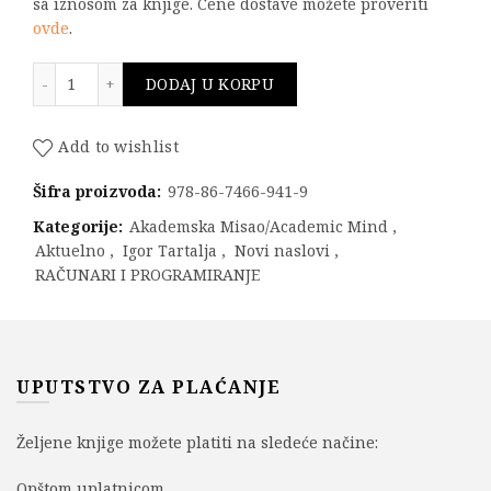
sa iznosom za knjige. Cene dostave možete proveriti
ovde
.
Modelovanje softvera na jeziku UML - I deo: modelovan
DODAJ U KORPU
Add to wishlist
Šifra proizvoda:
978-86-7466-941-9
Kategorije:
Akademska Misao/Academic Mind
,
Aktuelno
,
Igor Tartalja
,
Novi naslovi
,
RAČUNARI I PROGRAMIRANJE
UPUTSTVO ZA PLAĆANJE
Željene knjige možete platiti na sledeće načine:
Opštom uplatnicom