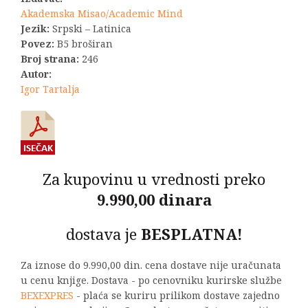
Akademska Misao/Academic Mind
Jezik:
Srpski – Latinica
Povez:
B5 broširan
Broj strana:
246
Autor:
Igor Tartalja
Za kupovinu u vrednosti preko
9.990,00 dinara
dostava je
BESPLATNA!
Za iznose do 9.990,00 din. cena dostave nije uračunata
u cenu knjige. Dostava - po cenovniku kurirske službe
BEXEXPRES
- plaća se kuriru prilikom dostave zajedno