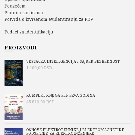
Pouzećem
Platnim karticama
Potvrda o izvršenom evidentiranju za PDV
Podaci za identifikaciju
PROIZVODI
VEŠTAČKA INTELIGENCIJA I SAJBER BEZBEDNOST
1.100,00
RSD
KOMPLET KNJIGA ETF PRVA GODINA
45.810,00
RSD
OSNOVE ELEKTROTEHNIKE I ELEKTROMAGNETIKE -
PODSETNIK ZA ELEKTROINŽENJERE