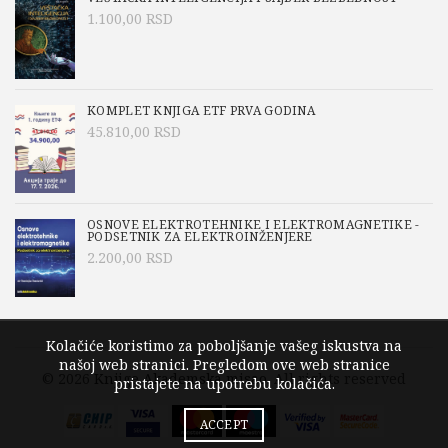
1.100,00
RSD
KOMPLET KNJIGA ETF PRVA GODINA
45.810,00
RSD
OSNOVE ELEKTROTEHNIKE I ELEKTROMAGNETIKE -
PODSETNIK ZA ELEKTROINŽENJERE
2.200,00
RSD
Kolačiće koristimo za poboljšanje vašeg iskustva na
našoj web stranici. Pregledom ove web stranice
© 2026
Knjige Akademska misao
. All rights reserved
pristajete na upotrebu kolačića.
ACCEPT