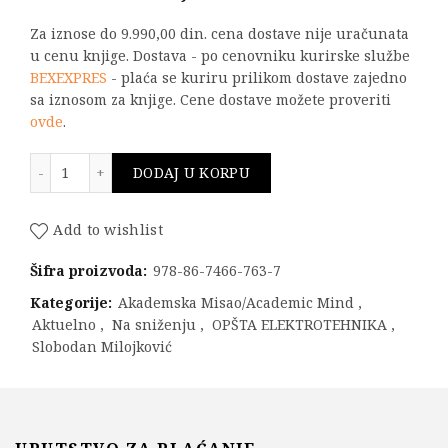
Za iznose do 9.990,00 din. cena dostave nije uračunata
u cenu knjige. Dostava - po cenovniku kurirske službe
BEXEXPRES
- plaća se kuriru prilikom dostave zajedno
sa iznosom za knjige. Cene dostave možete proveriti
ovde
.
TEORIJA ELEKTRIČNIH KOLA - Zbirka rešenih zadataka
DODAJ U KORPU
Add to wishlist
Šifra proizvoda:
978-86-7466-763-7
Kategorije:
Akademska Misao/Academic Mind
,
Aktuelno
,
Na sniženju
,
OPŠTA ELEKTROTEHNIKA
,
Slobodan Milojković