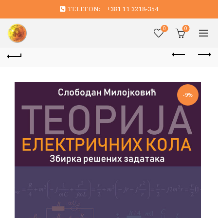
TELEFON:
+381 11 3218-354
0
0
-9%