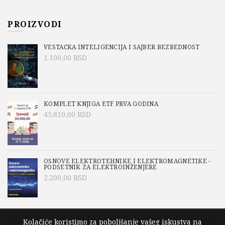
PROIZVODI
VEŠTAČKA INTELIGENCIJA I SAJBER BEZBEDNOST
1.100,00
RSD
KOMPLET KNJIGA ETF PRVA GODINA
45.810,00
RSD
OSNOVE ELEKTROTEHNIKE I ELEKTROMAGNETIKE -
PODSETNIK ZA ELEKTROINŽENJERE
2.200,00
RSD
Kolačiće koristimo za poboljšanje vašeg iskustva na