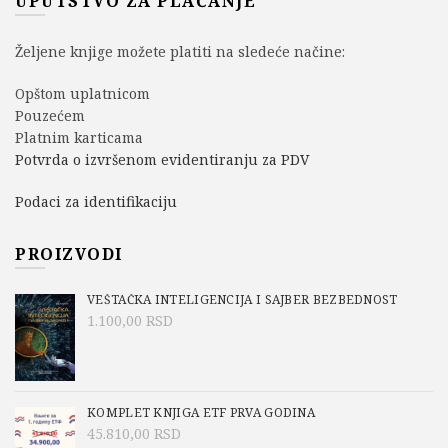
UPUTSTVO ZA PLAĆANJE
Željene knjige možete platiti na sledeće načine:
Opštom uplatnicom
Pouzećem
Platnim karticama
Potvrda o izvršenom evidentiranju za PDV
Podaci za identifikaciju
PROIZVODI
VEŠTAČKA INTELIGENCIJA I SAJBER BEZBEDNOST
1.100,00
RSD
KOMPLET KNJIGA ETF PRVA GODINA
45.810,00
RSD