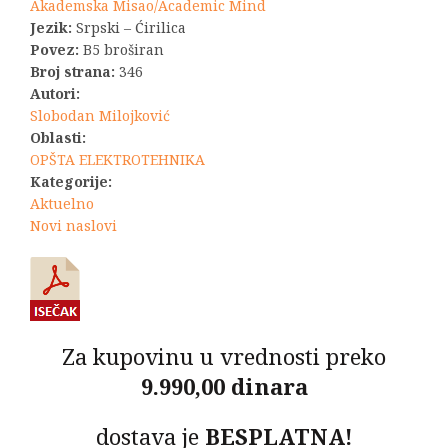
bila:
2.200,00 R
Akademska Misao/Academic Mind
Jezik:
Srpski – Ćirilica
2.420,00 RSD.
Povez:
B5 broširan
Broj strana:
346
Autori:
Slobodan Milojković
Oblasti:
OPŠTA ELEKTROTEHNIKA
Kategorije:
Aktuelno
Novi naslovi
Za kupovinu u vrednosti preko
9.990,00 dinara
dostava je
BESPLATNA!