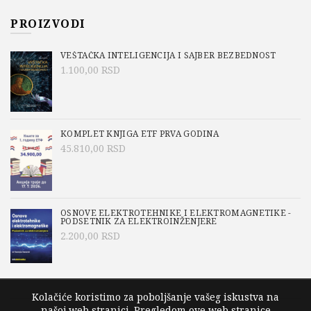
PROIZVODI
VEŠTAČKA INTELIGENCIJA I SAJBER BEZBEDNOST
1.100,00
RSD
KOMPLET KNJIGA ETF PRVA GODINA
45.810,00
RSD
OSNOVE ELEKTROTEHNIKE I ELEKTROMAGNETIKE -
PODSETNIK ZA ELEKTROINŽENJERE
2.200,00
RSD
Kolačiće koristimo za poboljšanje vašeg iskustva na
našoj web stranici. Pregledom ove web stranice