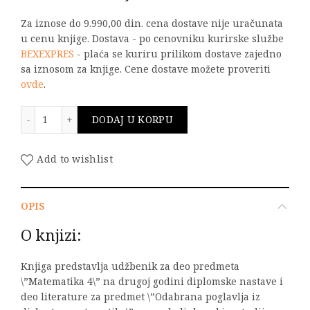
Za iznose do 9.990,00 din. cena dostave nije uračunata
u cenu knjige. Dostava - po cenovniku kurirske službe
BEXEXPRES
- plaća se kuriru prilikom dostave zajedno
sa iznosom za knjige. Cene dostave možete proveriti
ovde
.
Odabrana poglavlja iz diskretne matematike količina
DODAJ U KORPU
Add to wishlist
OPIS
O knjizi:
Knjiga predstavlja udžbenik za deo predmeta
\”Matematika 4\” na drugoj godini diplomske nastave i
deo literature za predmet \”Odabrana poglavlja iz