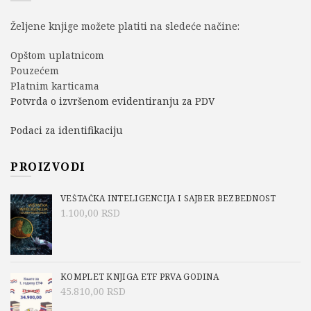
Željene knjige možete platiti na sledeće načine:
Opštom uplatnicom
Pouzećem
Platnim karticama
Potvrda o izvršenom evidentiranju za PDV
Podaci za identifikaciju
PROIZVODI
VEŠTAČKA INTELIGENCIJA I SAJBER BEZBEDNOST
1.100,00
RSD
KOMPLET KNJIGA ETF PRVA GODINA
45.810,00
RSD