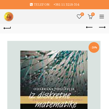
TELEFON:
+381 11 3218-354
0
0
-20%