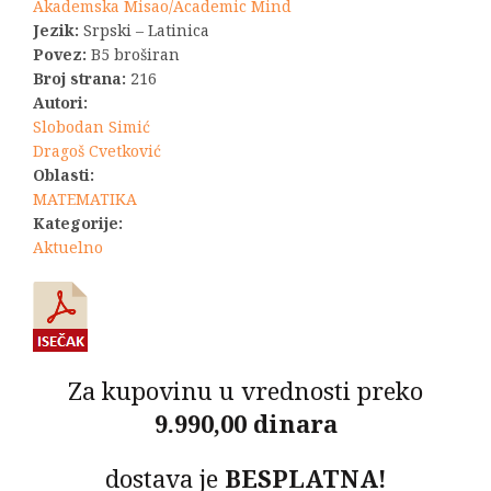
bila:
1.320,00 R
Akademska Misao/Academic Mind
Jezik:
Srpski – Latinica
1.650,00 RSD.
Povez:
B5 broširan
Broj strana:
216
Autori:
Slobodan Simić
Dragoš Cvetković
Oblasti:
MATEMATIKA
Kategorije:
Aktuelno
Za kupovinu u vrednosti preko
9.990,00 dinara
dostava je
BESPLATNA!