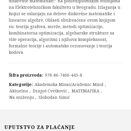
diskretne matematike\” na poslediplomskim studijama
na Elektrotehničkom fakultetu u Beogradu. Izlaganja u
knjizi se oslanjaju na delove diskretne matematike i
linearne algebre. Oblasti obuhvaćene ovom knjigom
su: teorija grafova, mreže, metodi optimizacije,
kombinatorna optimizacija, algebarske strukture sa
više operacija, algoritmi i njihova kompleksnost,
formalne teorije i automatsko rezonovanje i teorija
kodova.
Šifra proizvoda:
978-86-7466-443-8
Kategorije:
Akademska Misao/Academic Mind
,
Aktuelno
,
Dragoš Cvetković
,
MATEMATIKA
,
Na sniženju
,
Slobodan Simić
UPUTSTVO ZA PLAĆANJE