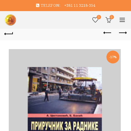
TELEFON:
+381 11 3218-354
0
0
-17%