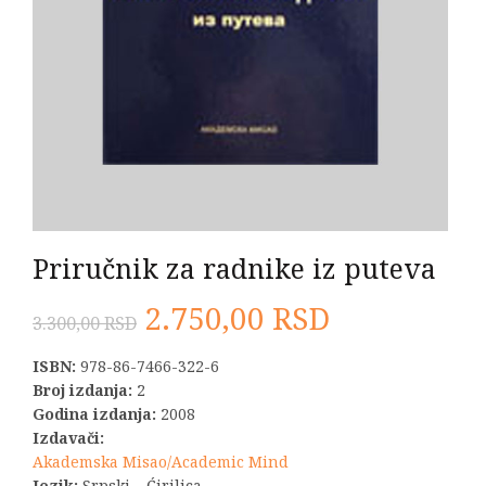
Priručnik za radnike iz puteva
Originalna
Trenutna
2.750,00
RSD
3.300,00
RSD
cena
cena
ISBN:
978-86-7466-322-6
Broj izdanja:
2
je
je:
Godina izdanja:
2008
Izdavači:
bila:
2.750,00 R
Akademska Misao/Academic Mind
Jezik:
Srpski – Ćirilica