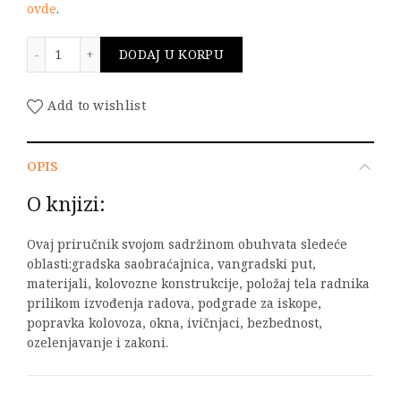
ovde
.
Priručnik za radnike iz puteva količina
DODAJ U KORPU
Add to wishlist
OPIS
O knjizi:
Ovaj priručnik svojom sadržinom obuhvata sledeće
oblasti:gradska saobraćajnica, vangradski put,
materijali, kolovozne konstrukcije, položaj tela radnika
prilikom izvođenja radova, podgrade za iskope,
popravka kolovoza, okna, ivičnjaci, bezbednost,
ozelenjavanje i zakoni.