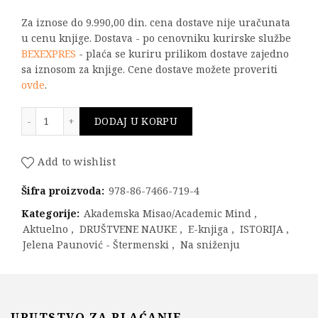
Za iznose do 9.990,00 din. cena dostave nije uračunata
u cenu knjige. Dostava - po cenovniku kurirske službe
BEXEXPRES
- plaća se kuriru prilikom dostave zajedno
sa iznosom za knjige. Cene dostave možete proveriti
ovde
.
Milan Đ. Milićević: Biografija Ilije Milosavljevića Kolar
DODAJ U KORPU
Add to wishlist
Šifra proizvoda:
978-86-7466-719-4
Kategorije:
Akademska Misao/Academic Mind
,
Aktuelno
,
DRUŠTVENE NAUKE
,
E-knjiga
,
ISTORIJA
,
Jelena Paunović - Štermenski
,
Na sniženju
UPUTSTVO ZA PLAĆANJE