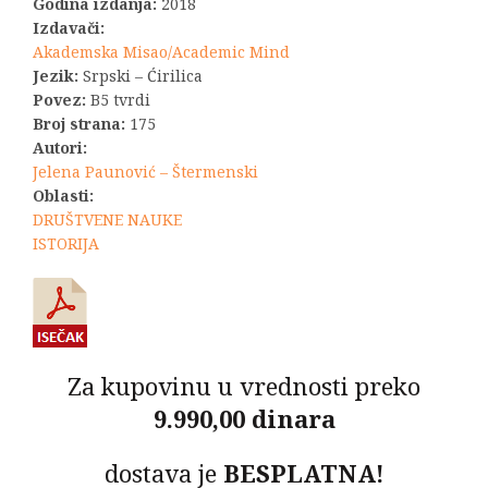
bila:
990,00 RSD.
Godina izdanja:
2018
Izdavači:
1.650,00 RSD.
Akademska Misao/Academic Mind
Jezik:
Srpski – Ćirilica
Povez:
B5 tvrdi
Broj strana:
175
Autori:
Jelena Paunović – Štermenski
Oblasti:
DRUŠTVENE NAUKE
ISTORIJA
Za kupovinu u vrednosti preko
9.990,00 dinara
dostava je
BESPLATNA!