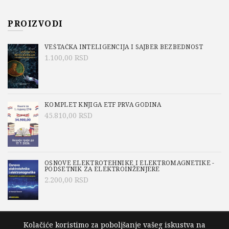
PROIZVODI
VEŠTAČKA INTELIGENCIJA I SAJBER BEZBEDNOST
1.100,00
RSD
KOMPLET KNJIGA ETF PRVA GODINA
45.810,00
RSD
OSNOVE ELEKTROTEHNIKE I ELEKTROMAGNETIKE -
PODSETNIK ZA ELEKTROINŽENJERE
2.200,00
RSD
Kolačiće koristimo za poboljšanje vašeg iskustva na