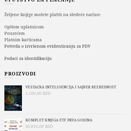
Željene knjige možete platiti na sledeće načine:
Opštom uplatnicom
Pouzećem
Platnim karticama
Potvrda o izvršenom evidentiranju za PDV
Podaci za identifikaciju
PROIZVODI
VEŠTAČKA INTELIGENCIJA I SAJBER BEZBEDNOST
1.100,00
RSD
KOMPLET KNJIGA ETF PRVA GODINA
45.810,00
RSD