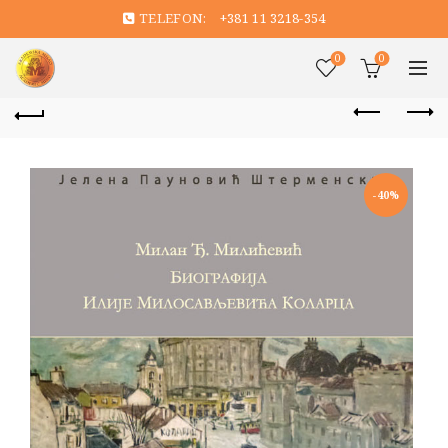
TELEFON:
+381 11 3218-354
0
0
-40%