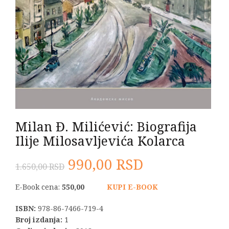
Milan Đ. Milićević: Biografija
Ilije Milosavljevića Kolarca
Originalna
Trenutna
990,00
RSD
1.650,00
RSD
cena
cena
E-Book cena:
550,00
KUPI E-BOOK
je
je:
ISBN:
978-86-7466-719-4
Broj izdanja:
1