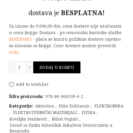
dostava je
BESPLATNA!
Za iznose do 9.990,00 din. cena dostave nije uračunata
u cenu knjige. Dostava - po cenovniku kurirske službe
BEXEXPRES
- plaća se kuriru prilikom dostave zajedno
sa iznosom za knjige. Cene dostave možete proveriti
ovde
.
FLEŠ MEMORIJE - Principi rada, primene, radijaciona 
DODAJ U KORPU
Add to wishlist
Šifra proizvoda:
978-86-906199-6-2
Kategorije:
Aktuelno
,
Edin Dolićanin
,
ELEKTRONIKA
,
ELEKTROTEHNIČKI MATERIJALI
,
FIZIKA
,
Koviljka Stanković
,
Miloš Vujisić
,
Zavod za fiziku tehničkih fakulteta Univerziteta u
Beogradu