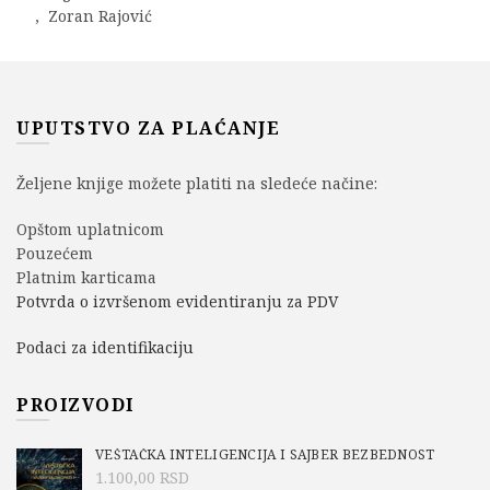
,
Zoran Rajović
UPUTSTVO ZA PLAĆANJE
Željene knjige možete platiti na sledeće načine:
Opštom uplatnicom
Pouzećem
Platnim karticama
Potvrda o izvršenom evidentiranju za PDV
Podaci za identifikaciju
PROIZVODI
VEŠTAČKA INTELIGENCIJA I SAJBER BEZBEDNOST
1.100,00
RSD