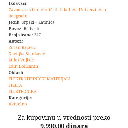
Izdavači:
Zavod za fiziku tehničkih fakulteta Univerziteta u
Beogradu
Jezik:
Srpski – Latinica
Povez:
B5 tvrdi
Broj strana:
247
Autori:
Zoran Rajović
Koviljka Stanković
Miloš Vujisić
Edin Dolićanin
Oblasti:
ELEKTROTEHNIČKI MATERIJALI
FIZIKA
ELEKTRONIKA
Kategorije:
Aktuelno
Za kupovinu u vrednosti preko
9.990,00 dinara