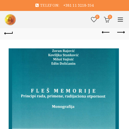
TELEFON:
+381 11 3218-354
0
0