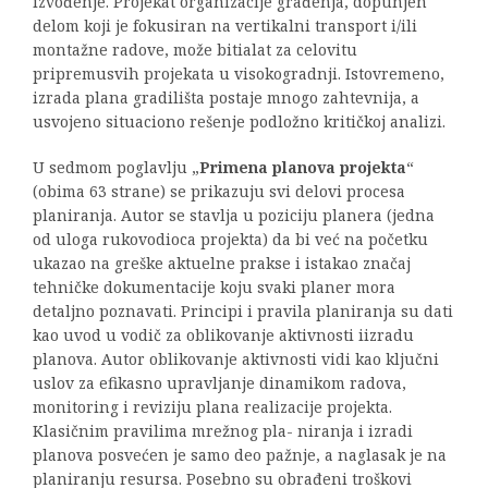
izvođenje. Projekat organizacije građenja, dopunjen
delom koji je fokusiran na vertikalni transport i/ili
montažne radove, može bitialat za celovitu
pripremusvih projekata u visokogradnji. Istovremeno,
izrada plana gradilišta postaje mnogo zahtevnija, a
usvojeno situaciono rešenje podložno kritičkoj analizi.
U sedmom poglavlju „
Primena planova projekta
“
(obima 63 strane) se prikazuju svi delovi procesa
planiranja. Autor se stavlja u poziciju planera (jedna
od uloga rukovodioca projekta) da bi već na početku
ukazao na greške aktuelne prakse i istakao značaj
tehničke dokumentacije koju svaki planer mora
detaljno poznavati. Principi i pravila planiranja su dati
kao uvod u vodič za oblikovanje aktivnosti iizradu
planova. Autor oblikovanje aktivnosti vidi kao ključni
uslov za efikasno upravljanje dinamikom radova,
monitoring i reviziju plana realizacije projekta.
Klasičnim pravilima mrežnog pla- niranja i izradi
planova posvećen je samo deo pažnje, a naglasak je na
planiranju resursa. Posebno su obrađeni troškovi