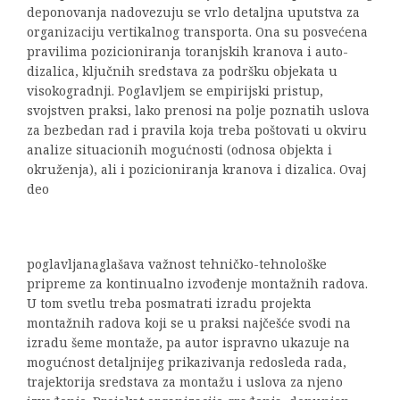
deponovanja nadovezuju se vrlo detaljna uputstva za
organizaciju vertikalnog transporta. Ona su posvećena
pravilima pozicioniranja toranjskih kranova i auto-
dizalica, ključnih sredstava za podršku objekata u
visokogradnji. Poglavljem se empirijski pristup,
svojstven praksi, lako prenosi na polje poznatih uslova
za bezbedan rad i pravila koja treba poštovati u okviru
analize situacionih mogućnosti (odnosa objekta i
okruženja), ali i pozicioniranja kranova i dizalica. Ovaj
deo
poglavljanaglašava važnost tehničko-tehnološke
pripreme za kontinualno izvođenje montažnih radova.
U tom svetlu treba posmatrati izradu projekta
montažnih radova koji se u praksi najčešće svodi na
izradu šeme montaže, pa autor ispravno ukazuje na
mogućnost detaljnijeg prikazivanja redosleda rada,
trajektorija sredstava za montažu i uslova za njeno