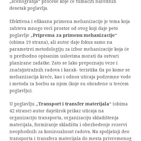
„scenografija“ procese koje će tumačiti narednih
desetak poglavlja.
Efektivna i efikasna primena mehanizacije je tema koja
zahteva mnogo veći prostor od ovog koji daje peto
poglavlje „
Priprema za primenu mehanizacije
“
(obima 19 strana), ali autor daje fokus samo na
parametrei metodologiju za izbor mehanizacije koja će
u prethodno opisanim uslovima morati da ostvari
planirane zadatke. Zato se lako prepoznaju veze i
značajistražnih radova i karak- teristika tla po kome se
mehanizacija kreće, kao i odnos uticaja podzemne vode
i metoda za borbu sa njom (koje su obrađene u trećem
poglavlju).
U poglavlju „
Transport i transfer materijala
“ (obima
42 strane) autor daješirok prikaz uticaja na
organizaciju transporta, organizaciju skladištenja
materijala, formiranje skladišta i obezbeđenje rezervi
neophodnih za koninualnost radova. Na spoljašnji deo
transporta i transfera materijala do mesta privremenog