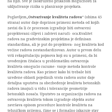
na njih. Sve je zaokruženo prikazom mogućnosti za
uključivanje rizika u planiranje projekata.
Poglavljem„
Ostvarivanje kvaliteta radova
“ (obima 45
strana) autor daje doprinos primeni metoda od kojih
zavisi da li će procesom izgradnje biti ostvareni
projektovani ciljevi i zahtevi naruči- oca.Kvalitet
radova na građevinskim projektima je definisan
standardima, ali je put do projektova- nog kvaliteta kod
većine radova nestandardizovan. Autor u prvom delu
vrši rekapitulaciju pojmova koji su u primeni, da bi
uvođenjem čitalaca u problematiku ostvarenja
kvaliteta omogućio razume- vanje metoda kontrole
kvaliteta radova. Kao primer kako bi trebale biti
uređene oblasti pojedinih vrsta radova autor daje
detaljna uputstva za obezbeđenje kvaliteta betonskih
radova imajući u vidu i tolerancije geometrije
betonskih nosača. Uputstvo za organizaciju radova na
ostvarenja kvaliteta tokom izgradnje objekta autor
završava opisom procedure kontrole kvaliteta na
tehničkom prijemu, čime se i formalno iskazuje stav