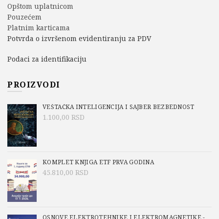
Opštom uplatnicom
Pouzećem
Platnim karticama
Potvrda o izvršenom evidentiranju za PDV
Podaci za identifikaciju
PROIZVODI
VEŠTAČKA INTELIGENCIJA I SAJBER BEZBEDNOST
1.100,00
RSD
KOMPLET KNJIGA ETF PRVA GODINA
45.810,00
RSD
OSNOVE ELEKTROTEHNIKE I ELEKTROMAGNETIKE -