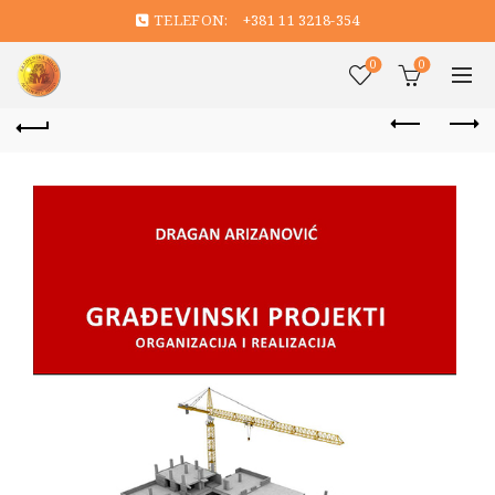
TELEFON:
+381 11 3218-354
0
0