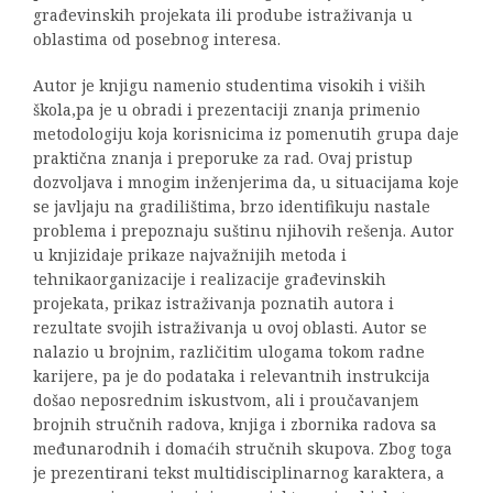
građevinskih projekata ili prodube istraživanja u
oblastima od posebnog interesa.
Autor je knjigu namenio studentima visokih i viših
škola,pa je u obradi i prezentaciji znanja primenio
metodologiju koja korisnicima iz pomenutih grupa daje
praktična znanja i preporuke za rad. Ovaj pristup
dozvoljava i mnogim inženjerima da, u situacijama koje
se javljaju na gradilištima, brzo identifikuju nastale
problema i prepoznaju suštinu njihovih rešenja. Autor
u knjizidaje prikaze najvažnijih metoda i
tehnikaorganizacije i realizacije građevinskih
projekata, prikaz istraživanja poznatih autora i
rezultate svojih istraživanja u ovoj oblasti. Autor se
nalazio u brojnim, različitim ulogama tokom radne
karijere, pa je do podataka i relevantnih instrukcija
došao neposrednim iskustvom, ali i proučavanjem
brojnih stručnih radova, knjiga i zbornika radova sa
međunarodnih i domaćih stručnih skupova. Zbog toga
je prezentirani tekst multidisciplinarnog karaktera, a