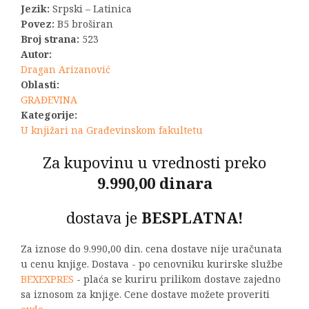
Jezik:
Srpski – Latinica
Povez:
B5 broširan
Broj strana:
523
Autor:
Dragan Arizanović
Oblasti:
GRAĐEVINA
Kategorije:
U knjižari na Građevinskom fakultetu
Za kupovinu u vrednosti preko
9.990,00 dinara
dostava je
BESPLATNA!
Za iznose do 9.990,00 din. cena dostave nije uračunata
u cenu knjige. Dostava - po cenovniku kurirske službe
BEXEXPRES
- plaća se kuriru prilikom dostave zajedno
sa iznosom za knjige. Cene dostave možete proveriti