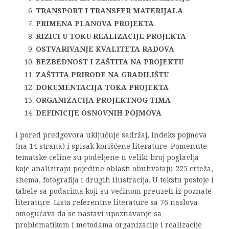
TRANSPORT I TRANSFER MATERIJALA
PRIMENA PLANOVA PROJEKTA
RIZICI U TOKU REALIZACIJE PROJEKTA
OSTVARIVANJE KVALITETA RADOVA
BEZBEDNOST I ZAŠTITA NA PROJEKTU
ZAŠTITA PRIRODE NA GRADILIŠTU
DOKUMENTACIJA TOKA PROJEKTA
ORGANIZACIJA PROJEKTNOG TIMA
DEFINICIJE OSNOVNIH POJMOVA
i pored predgovora uključuje sadržaj, indeks pojmova
(na 14 strana) i spisak korišćene literature. Pomenute
tematske celine su podeljene u veliki broj poglavlja
koje analiziraju pojedine oblasti obuhvataju 225 crteža,
shema, fotografija i drugih ilustracija. U tekstu postoje i
tabele sa podacima koji su većinom preuzeti iz poznate
literature. Lista referentne literature sa 76 naslova
omogućava da se nastavi upoznavanje sa
problematikom i metodama organizacije i realizacije