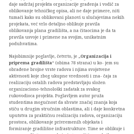
daje sadržaj projekta organizacije građenja i vodič za
oblikovanje tehničkog opisa, ali ne daje primere, niti
tumači kako su oblikovani planovi u slučajevima nekih
projekata, već vrlo detaljno oblikuje pravila
oblikovanja plana gradilišta, a na čitaocima je da ta
pravila usvoje i primene na svojim, unikatnim
poduhvatima.
Najobimnije poglavlje, četvrto, je „
Organizacija i
priprema gradilišta
“ (obima 78 strana) u ko- jem su
obrađene brojne vrste radova i njima svojstvene
aktivnosti koje zbog ukupne vrednosti i zna- čaja za
realizaciju ostalih radova predstavljaju složen
organizaciono-tehnološki zadatak za svakog
rukovodioca projekta. Poglavljem autor pruža
studentima mogućnost da shvate značaj znanja koja
stiču u drugim stručnim oblastima, ali i daje konkretna
uputstva za praktičnu realizaciju radova, organizaciju
prostora, oblikovanje privremenih objekata i
formiranje gradilišne infrastrukture. Time se oblikuje i