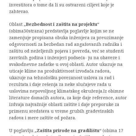
investitora o tome da li su ostvareni ciljevi koje je
zahtevao.
Oblast „
Bezbednost i zaštita na projektu
“
(obima30strana) predstavlja poglavlje kojim se ne
zamenjuje propisana obuka inženjera za preuzimanje
odgovornosti za bezbedan rad angažovanih radnika i
zaštitu od neželjenih pojava i povreda, već se studenti
završnih godina i inženjeri podseća- ju na obaveze i
svakodnevne zadatke u ovoj oblasti. Autor ukazuje na
uticaje klime na produktivnost izvođača radova,
ukazuje na tehnološku povezanost uslova za rad i
rezultata i daje rešenja za neke slučajeve rada u
uslovima nepovoljnog klimatskog okruženja.Iz obimne
literature domaćih autora, za koje daje reference, autor
izdvaja najvažnije oblasti zaštite i daje preporuke za
primenu sredstava u vreme grubih građevinskih
radova i mere zaštite od požara.
U poglavlju „
Zaštita prirode na gradilištu
“ (obima 17