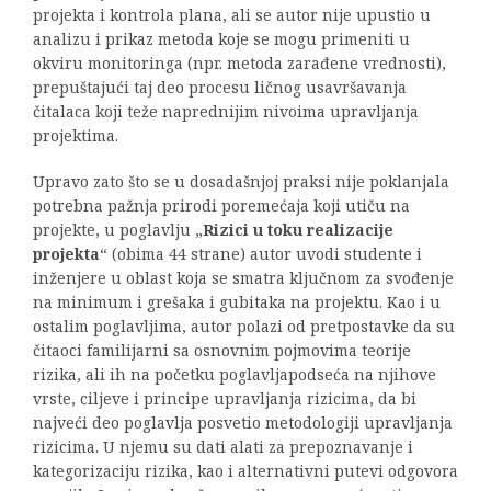
projekta i kontrola plana, ali se autor nije upustio u
analizu i prikaz metoda koje se mogu primeniti u
okviru monitoringa (npr. metoda zarađene vrednosti),
prepuštajući taj deo procesu ličnog usavršavanja
čitalaca koji teže naprednijim nivoima upravljanja
projektima.
Upravo zato što se u dosadašnjoj praksi nije poklanjala
potrebna pažnja prirodi poremećaja koji utiču na
projekte, u poglavlju „
Rizici u toku realizacije
projekta
“ (obima 44 strane) autor uvodi studente i
inženjere u oblast koja se smatra ključnom za svođenje
na minimum i grešaka i gubitaka na projektu. Kao i u
ostalim poglavljima, autor polazi od pretpostavke da su
čitaoci familijarni sa osnovnim pojmovima teorije
rizika, ali ih na početku poglavljapodseća na njihove
vrste, ciljeve i principe upravljanja rizicima, da bi
najveći deo poglavlja posvetio metodologiji upravljanja
rizicima. U njemu su dati alati za prepoznavanje i
kategorizaciju rizika, kao i alternativni putevi odgovora