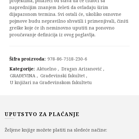
projektima, polazeći od stava da će čitaoci sa
naprednijim znanjem želeti da ovladaju širim
dijapazonom termina. Svi ostali će, ukoliko osnovne
pojmove budu nepravilno shvatili i primenjivali, činiti
greške koje će ih neminovno uputiti na ponovno
proučavanje definicija iz ovog poglavlja.
Šifra proizvoda:
978-86-7518-230-6
Kategorije:
Aktuelno
,
Dragan Arizanović
,
GRAĐEVINA
,
Građevinski fakultet
,
U knjižari na Građevinskom fakultetu
UPUTSTVO ZA PLAĆANJE
Željene knjige možete platiti na sledeće načine: