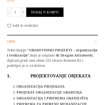
ovde
.
GRAĐEVINSKI PROJEKTI - organizacija i realizacija kol
DODAJ U KORPU
Add to wishlist
OPIS
Tekst knjige
“GRAĐEVINSKI PROJEKTI – organizacija
i realizacija”
,koju je napisao
dr Dragan Arizanović
,
dipl.inž.građ. ima obim 523 strane formata B5 i
podeljen je u 14 delova:
1. PROJEKTOVANJE OBJEKATA
ORGANIZACIJA PROJEKATA
PROJEKAT ORGANIZACIJE GRAĐENJA
ORGANIZACIJA I PRIPREMA GRADILIŠTA
PRIPREMA ZA PRIMENU MEHANIZACIJE