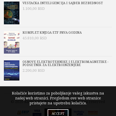
VEŠTAČKA INTELIGENCIJA I SAJBER BEZBEDNOST
1.100,00
RSD
KOMPLET KNJIGA ETF PRVA GODINA
45.810,00
RSD
OSNOVE ELEKTROTEHNIKE I ELEKTROMAGNETIKE -
PODSETNIK ZA ELEKTROINŽENJERE
2.200,00
RSD
Kolačiće koristimo za poboljšanje vašeg iskustva na
našoj web stranici. Pregledom ove web stranice
© 2026
Knjige Akademska misao
. All rights reserved
pristajete na upotrebu kolačića.
ACCEPT