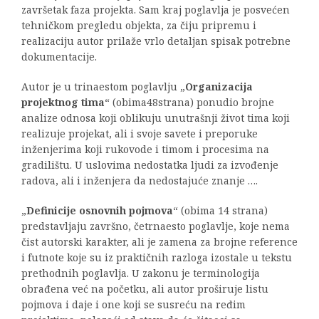
završetak faza projekta. Sam kraj poglavlja je posvećen
tehničkom pregledu objekta, za čiju pripremu i
realizaciju autor prilaže vrlo detaljan spisak potrebne
dokumentacije.
Autor je u trinaestom poglavlju „
Organizacija
projektnog tima
“ (obima48strana) ponudio brojne
analize odnosa koji oblikuju unutrašnji život tima koji
realizuje projekat, ali i svoje savete i preporuke
inženjerima koji rukovode i timom i procesima na
gradilištu. U uslovima nedostatka ljudi za izvođenje
radova, ali i inženjera da nedostajuće znanje ….
„
Definicije osnovnih pojmova
“ (obima 14 strana)
predstavljaju završno, četrnaesto poglavlje, koje nema
čist autorski karakter, ali je zamena za brojne reference
i futnote koje su iz praktičnih razloga izostale u tekstu
prethodnih poglavlja. U zakonu je terminologija
obrađena već na početku, ali autor proširuje listu
pojmova i daje i one koji se susreću na ređim