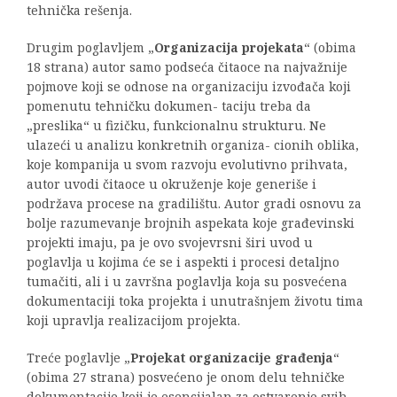
tehnička rešenja.
Drugim poglavljem „
Organizacija projekata
“ (obima
18 strana) autor samo podseća čitaoce na najvažnije
pojmove koji se odnose na organizaciju izvođača koji
pomenutu tehničku dokumen- taciju treba da
„preslika“ u fizičku, funkcionalnu strukturu. Ne
ulazeći u analizu konkretnih organiza- cionih oblika,
koje kompanija u svom razvoju evolutivno prihvata,
autor uvodi čitaoce u okruženje koje generiše i
podržava procese na gradilištu. Autor gradi osnovu za
bolje razumevanje brojnih aspekata koje građevinski
projekti imaju, pa je ovo svojevrsni širi uvod u
poglavlja u kojima će se i aspekti i procesi detaljno
tumačiti, ali i u završna poglavlja koja su posvećena
dokumentaciji toka projekta i unutrašnjem životu tima
koji upravlja realizacijom projekta.
Treće poglavlje „
Projekat organizacije građenja
“
(obima 27 strana) posvećeno je onom delu tehničke
dokumentacije koji je esencijalan za ostvarenje svih