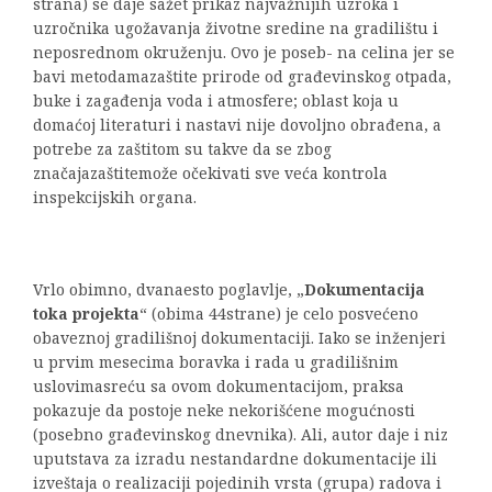
strana) se daje sažet prikaz najvažnijih uzroka i
uzročnika ugožavanja životne sredine na gradilištu i
neposrednom okruženju. Ovo je poseb- na celina jer se
bavi metodamazaštite prirode od građevinskog otpada,
buke i zagađenja voda i atmosfere; oblast koja u
domaćoj literaturi i nastavi nije dovoljno obrađena, a
potrebe za zaštitom su takve da se zbog
značajazaštitemože očekivati sve veća kontrola
inspekcijskih organa.
Vrlo obimno, dvanaesto poglavlje, „
Dokumentacija
toka projekta
“ (obima 44strane) je celo posvećeno
obaveznoj gradilišnoj dokumentaciji. Iako se inženjeri
u prvim mesecima boravka i rada u gradilišnim
uslovimasreću sa ovom dokumentacijom, praksa
pokazuje da postoje neke nekorišćene mogućnosti
(posebno građevinskog dnevnika). Ali, autor daje i niz
uputstava za izradu nestandardne dokumentacije ili
izveštaja o realizaciji pojedinih vrsta (grupa) radova i