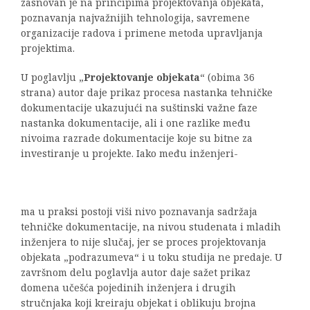
zasnovan je na principima projektovanja objekata,
poznavanja najvažnijih tehnologija, savremene
organizacije radova i primene metoda upravljanja
projektima.
U poglavlju „
Projektovanje objekata
“ (obima 36
strana) autor daje prikaz procesa nastanka tehničke
dokumentacije ukazujući na suštinski važne faze
nastanka dokumentacije, ali i one razlike među
nivoima razrade dokumentacije koje su bitne za
investiranje u projekte. Iako među inženjeri-
ma u praksi postoji viši nivo poznavanja sadržaja
tehničke dokumentacije, na nivou studenata i mladih
inženjera to nije slučaj, jer se proces projektovanja
objekata „podrazumeva“ i u toku studija ne predaje. U
završnom delu poglavlja autor daje sažet prikaz
domena učešća pojedinih inženjera i drugih
stručnjaka koji kreiraju objekat i oblikuju brojna