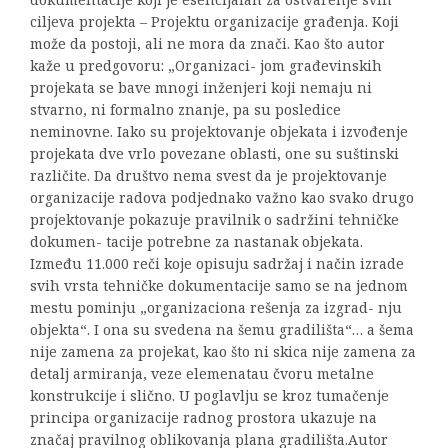
ciljeva projekta – Projektu organizacije građenja. Koji
može da postoji, ali ne mora da znači. Kao što autor
kaže u predgovoru: „Organizaci- jom građevinskih
projekata se bave mnogi inženjeri koji nemaju ni
stvarno, ni formalno znanje, pa su posledice
neminovne. Iako su projektovanje objekata i izvođenje
projekata dve vrlo povezane oblasti, one su suštinski
različite. Da društvo nema svest da je projektovanje
organizacije radova podjednako važno kao svako drugo
projektovanje pokazuje pravilnik o sadržini tehničke
dokumen- tacije potrebne za nastanak objekata.
Između 11.000 reči koje opisuju sadržaj i način izrade
svih vrsta tehničke dokumentacije samo se na jednom
mestu pominju „organizaciona rešenja za izgrad- nju
objekta“. I ona su svedena na šemu gradilišta“… a šema
nije zamena za projekat, kao što ni skica nije zamena za
detalj armiranja, veze elemenatau čvoru metalne
konstrukcije i slično. U poglavlju se kroz tumačenje
principa organizacije radnog prostora ukazuje na
značaj pravilnog oblikovanja plana gradilišta.Autor