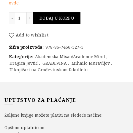
ovde
.
Građevinski materijali 2 količina
DODAJ U KORPU
Add to wishlist
Šifra proizvoda:
978-86-7466-527-5
Kategorije:
Akademska Misao/Academic Mind
,
Dragica Jevtić
,
GRAĐEVINA
,
Mihailo Muravljov
,
U knjižari na Građevinskom fakultetu
UPUTSTVO ZA PLAĆANJE
Željene knjige možete platiti na sledeće načine:
Opštom uplatnicom