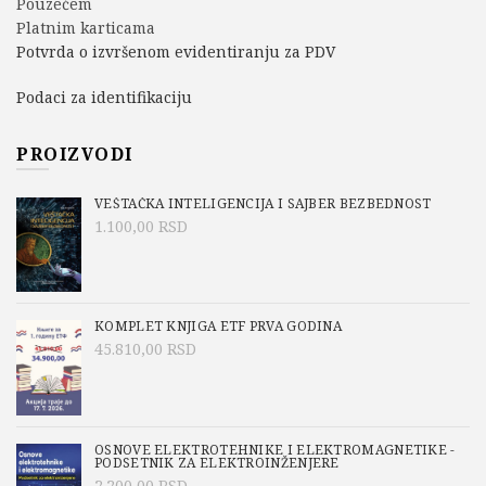
Pouzećem
Platnim karticama
Potvrda o izvršenom evidentiranju za PDV
Podaci za identifikaciju
PROIZVODI
VEŠTAČKA INTELIGENCIJA I SAJBER BEZBEDNOST
1.100,00
RSD
KOMPLET KNJIGA ETF PRVA GODINA
45.810,00
RSD
OSNOVE ELEKTROTEHNIKE I ELEKTROMAGNETIKE -
PODSETNIK ZA ELEKTROINŽENJERE
2.200,00
RSD