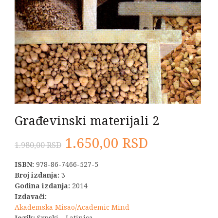
Građevinski materijali 2
Originalna
Trenutna
1.650,00
RSD
1.980,00
RSD
cena
cena
ISBN:
978-86-7466-527-5
Broj izdanja:
3
je
je:
Godina izdanja:
2014
Izdavači:
bila:
1.650,00 R
Akademska Misao/Academic Mind
Jezik:
Srpski – Latinica