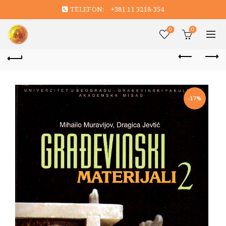
TELEFON:
+381 11 3218-354
0
0
-17%