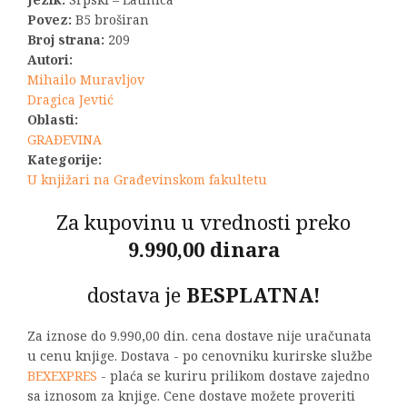
1.980,00 RSD.
Povez:
B5 broširan
Broj strana:
209
Autori:
Mihailo Muravljov
Dragica Jevtić
Oblasti:
GRAĐEVINA
Kategorije:
U knjižari na Građevinskom fakultetu
Za kupovinu u vrednosti preko
9.990,00 dinara
dostava je
BESPLATNA!
Za iznose do 9.990,00 din. cena dostave nije uračunata
u cenu knjige. Dostava - po cenovniku kurirske službe
BEXEXPRES
- plaća se kuriru prilikom dostave zajedno
sa iznosom za knjige. Cene dostave možete proveriti