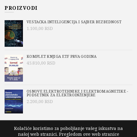
PROIZVODI
VEŠTAČKA INTELIGENCIJA I SAJBER BEZBEDNOST
1.100,00
RSD
KOMPLET KNJIGA ETF PRVA GODINA
45.810,00
RSD
OSNOVE ELEKTROTEHNIKE I ELEKTROMAGNETIKE -
PODSETNIK ZA ELEKTROINŽENJERE
2.200,00
RSD
Kolačiće koristimo za poboljšanje vašeg iskustva na
našoj web stranici. Pregledom ove web stranice