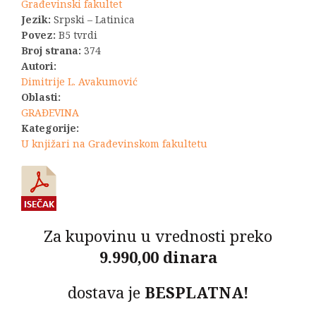
Građevinski fakultet
Jezik:
Srpski – Latinica
Povez:
B5 tvrdi
Broj strana:
374
Autori:
Dimitrije L. Avakumović
Oblasti:
GRAĐEVINA
Kategorije:
U knjižari na Građevinskom fakultetu
Za kupovinu u vrednosti preko
9.990,00 dinara
dostava je
BESPLATNA!