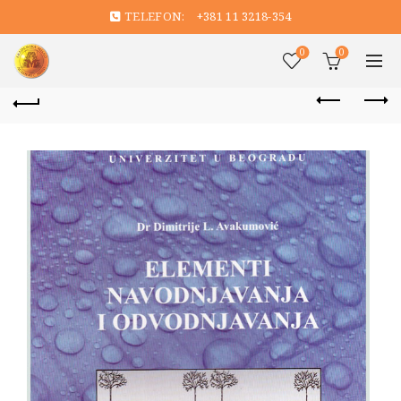
TELEFON:
+381 11 3218-354
0
0