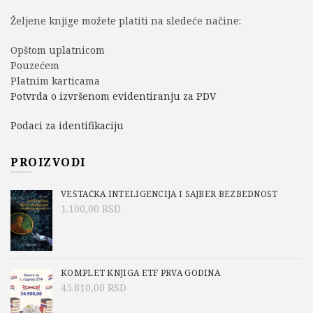
Željene knjige možete platiti na sledeće načine:
Opštom uplatnicom
Pouzećem
Platnim karticama
Potvrda o izvršenom evidentiranju za PDV
Podaci za identifikaciju
PROIZVODI
VEŠTAČKA INTELIGENCIJA I SAJBER BEZBEDNOST
1.100,00
RSD
KOMPLET KNJIGA ETF PRVA GODINA
45.810,00
RSD