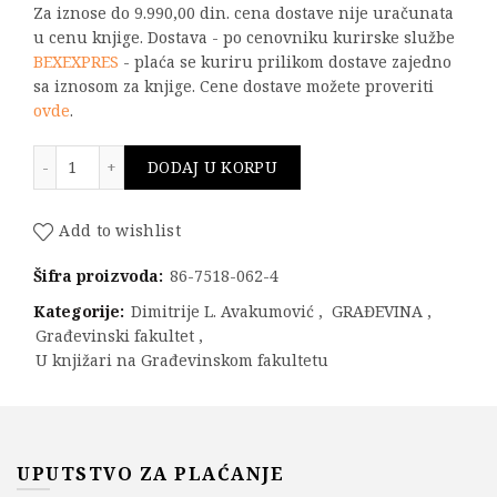
Za iznose do 9.990,00 din. cena dostave nije uračunata
u cenu knjige. Dostava - po cenovniku kurirske službe
BEXEXPRES
- plaća se kuriru prilikom dostave zajedno
sa iznosom za knjige. Cene dostave možete proveriti
ovde
.
Elementi navodnjavanja i odvodnjavanja količina
DODAJ U KORPU
Add to wishlist
Šifra proizvoda:
86-7518-062-4
Kategorije:
Dimitrije L. Avakumović
,
GRAĐEVINA
,
Građevinski fakultet
,
U knjižari na Građevinskom fakultetu
UPUTSTVO ZA PLAĆANJE