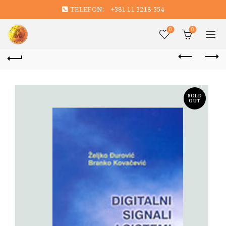
TELEFON:
+381 11 3218-354
0
0
SOLD
OUT