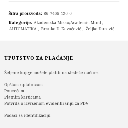
Šifra proizvoda:
86-7466-130-0
Kategorije:
Akademska Misao/Academic Mind
,
AUTOMATIKA
,
Branko D. Kovačević
,
Željko Đurović
UPUTSTVO ZA PLAĆANJE
Željene knjige možete platiti na sledeće načine:
Opštom uplatnicom
Pouzećem
Platnim karticama
Potvrda o izvršenom evidentiranju za PDV
Podaci za identifikaciju