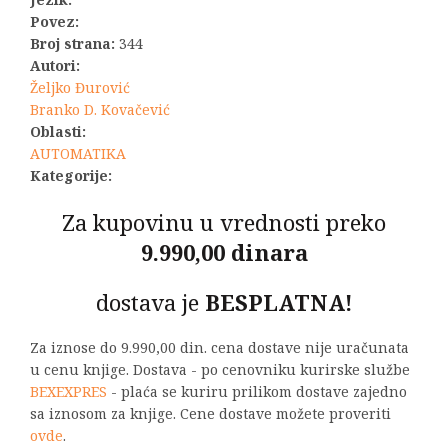
Povez:
Broj strana:
344
Autori:
Željko Đurović
Branko D. Kovačević
Oblasti:
AUTOMATIKA
Kategorije:
Za kupovinu u vrednosti preko
9.990,00 dinara
dostava je
BESPLATNA!
Za iznose do 9.990,00 din. cena dostave nije uračunata
u cenu knjige. Dostava - po cenovniku kurirske službe
BEXEXPRES
- plaća se kuriru prilikom dostave zajedno
sa iznosom za knjige. Cene dostave možete proveriti
ovde
.