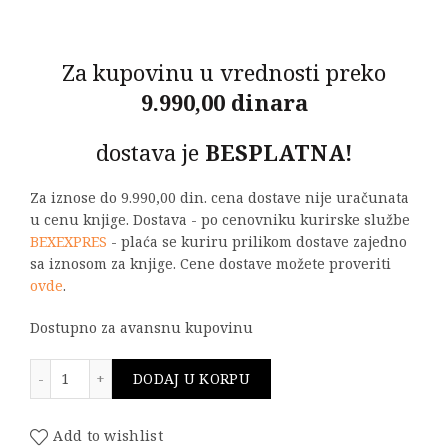
Za kupovinu u vrednosti preko
9.990,00 dinara
dostava je
BESPLATNA!
Za iznose do 9.990,00 din. cena dostave nije uračunata
u cenu knjige. Dostava - po cenovniku kurirske službe
BEXEXPRES
- plaća se kuriru prilikom dostave zajedno
sa iznosom za knjige. Cene dostave možete proveriti
ovde
.
Dostupno za avansnu kupovinu
ZLATNI INDEKS ETF - Generacija 76 količina
DODAJ U KORPU
Add to wishlist