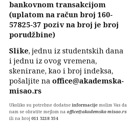
bankovnom transakcijom
(uplatom na račun broj 160-
57825-37 poziv na broj je broj
porudžbine)
Slike
, jednu iz studentskih dana
i jednu iz ovog vremena,
skenirane, kao i broj indeksa,
pošaljite na
office@akademska-
misao.rs
Ukoliko su potrebne dodatne
informacije
molim Vas da
nam se obratite mejlom na
office@akademska-misao.rs
ili na broj
011 3218 354