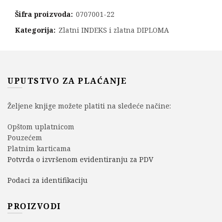
Šifra proizvoda:
0707001-22
Kategorija:
Zlatni INDEKS i zlatna DIPLOMA
UPUTSTVO ZA PLAĆANJE
Željene knjige možete platiti na sledeće načine:
Opštom uplatnicom
Pouzećem
Platnim karticama
Potvrda o izvršenom evidentiranju za PDV
Podaci za identifikaciju
PROIZVODI