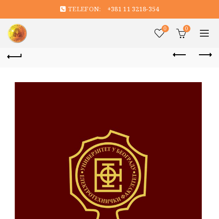
TELEFON:
+381 11 3218-354
0
0