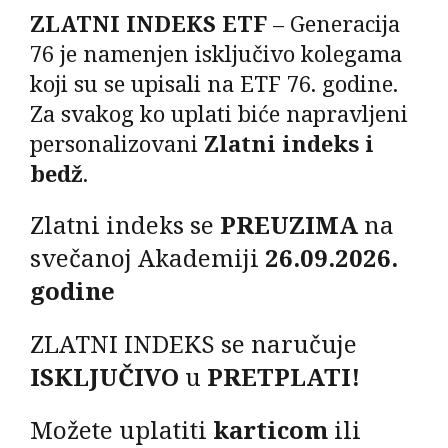
ZLATNI INDEKS ETF
– Generacija
76 je namenjen isključivo kolegama
koji su se upisali na ETF 76. godine.
Za svakog ko uplati biće napravljeni
personalizovani
Zlatni indeks i
bedž
.
Zlatni indeks se
PREUZIMA
na
svečanoj Akademiji
26.09.2026.
godine
ZLATNI INDEKS se naručuje
ISKLJUČIVO
u
PRETPLATI!
Možete uplatiti
karticom
ili