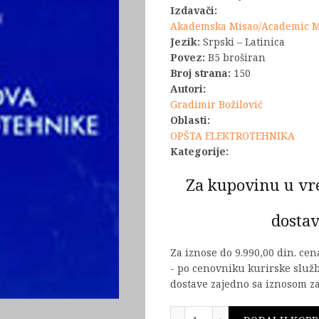
Izdavači:
bila:
Akademska Misao/Academic 
Jezik:
Srpski – Latinica
590,00 R
Povez:
B5 broširan
Broj strana:
150
Autori:
Gradimir Božilović
Oblasti:
OPŠTA ELEKTROTEHNIKA
Kategorije:
Za kupovinu u vr
dostav
Za iznose do 9.990,00 din. ce
- po cenovniku kurirske služ
dostave zajedno sa iznosom za
Zadaci iz osnova elektro