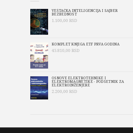
VEŠTAČKA INTELIGENCIJA I SAJBER
BEZBEDNOST
1.100,00
RSD
KOMPLET KNJIGA ETF PRVA GODINA
45.810,00
RSD
OSNOVE ELEKTROTEHNIKE I
ELEKTROMAGNETIKE - PODSETNIK ZA
ELEKTROINŽENJERE
2.200,00
RSD