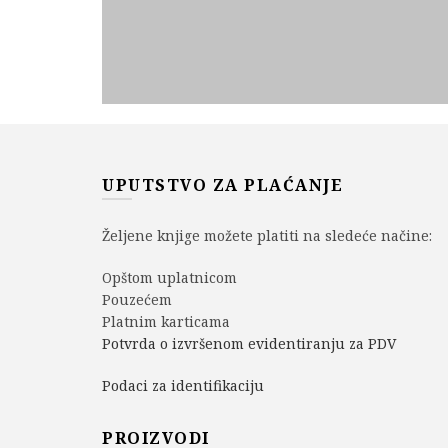
UPUTSTVO ZA PLAĆANJE
Željene knjige možete platiti na sledeće načine:
Opštom uplatnicom
Pouzećem
Platnim karticama
Potvrda o izvršenom evidentiranju za PDV
Podaci za identifikaciju
PROIZVODI