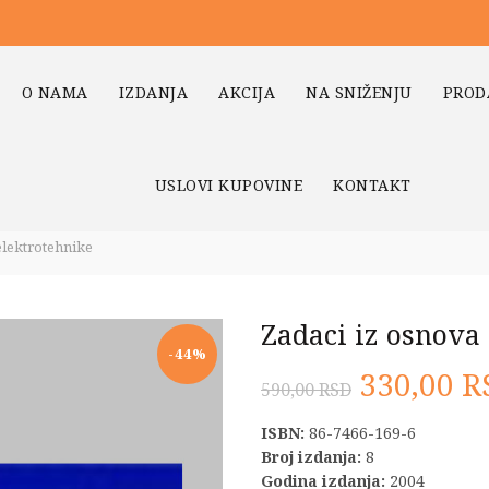
O NAMA
IZDANJA
AKCIJA
NA SNIŽENJU
PROD
USLOVI KUPOVINE
KONTAKT
elektrotehnike
Zadaci iz osnova
-44%
Original
330,00
R
590,00
RSD
cena
ISBN:
86-7466-169-6
Broj izdanja:
8
je
Godina izdanja:
2004