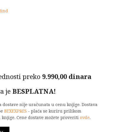
330,00 RSD.
Mind
SD.
ednosti preko
9.990,00 dinara
a je
BESPLATNA!
na dostave nije uračunata u cenu knjige. Dostava
be
BEXEXPRES
- plaća se kuriru prilikom
 knjige. Cene dostave možete proveriti
ovde
.
tehnike količina