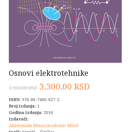
Osnovi elektrotehnike
Originalna
Trenutna
3.300,00
RSD
3.960,00
RSD
cena
cena
ISBN:
978-86-7466-627-2
Broj izdanja:
1
je
je:
Godina izdanja:
2016
Izdavači:
bila:
3.300,00 R
Akademska Misao/Academic Mind
Jezik:
Srpski – Ćirilica