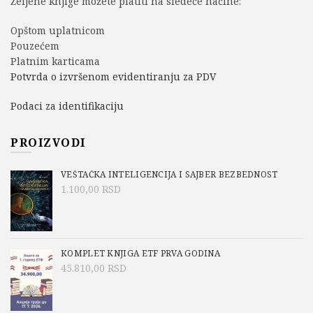
Željene knjige možete platiti na sledeće načine:
Opštom uplatnicom
Pouzećem
Platnim karticama
Potvrda o izvršenom evidentiranju za PDV
Podaci za identifikaciju
PROIZVODI
VEŠTAČKA INTELIGENCIJA I SAJBER BEZBEDNOST
1.100,00
RSD
KOMPLET KNJIGA ETF PRVA GODINA
45.810,00
RSD