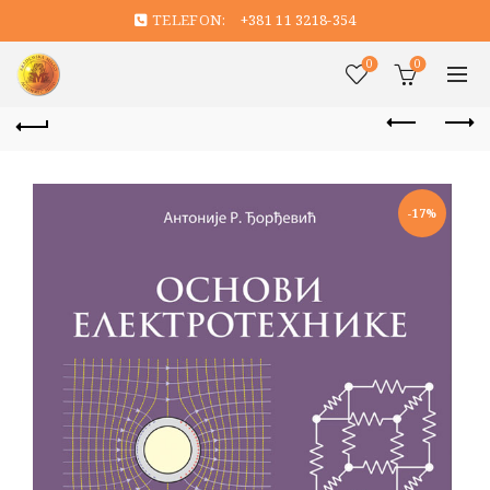
TELEFON:
+381 11 3218-354
0
0
-17%