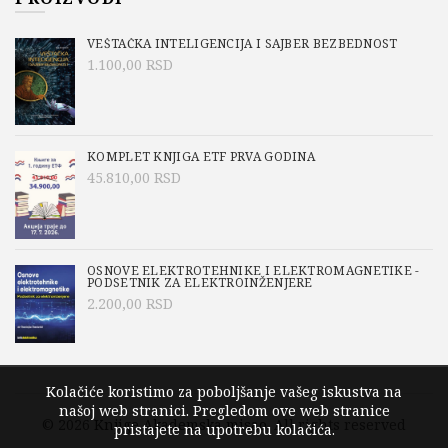
VEŠTAČKA INTELIGENCIJA I SAJBER BEZBEDNOST
1.100,00
RSD
KOMPLET KNJIGA ETF PRVA GODINA
45.810,00
RSD
OSNOVE ELEKTROTEHNIKE I ELEKTROMAGNETIKE -
PODSETNIK ZA ELEKTROINŽENJERE
2.200,00
RSD
Kolačiće koristimo za poboljšanje vašeg iskustva na
našoj web stranici. Pregledom ove web stranice
© 2026
Knjige Akademska misao
. All rights reserved
pristajete na upotrebu kolačića.