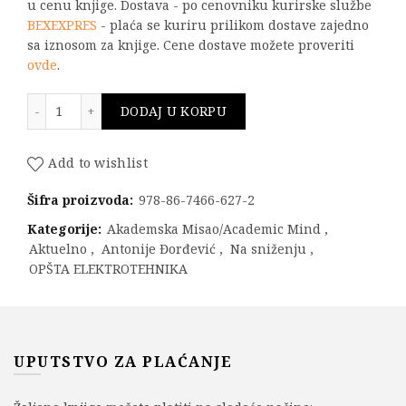
u cenu knjige. Dostava - po cenovniku kurirske službe
BEXEXPRES
- plaća se kuriru prilikom dostave zajedno
sa iznosom za knjige. Cene dostave možete proveriti
ovde
.
Osnovi elektrotehnike količina
DODAJ U KORPU
Add to wishlist
Šifra proizvoda:
978-86-7466-627-2
Kategorije:
Akademska Misao/Academic Mind
,
Aktuelno
,
Antonije Đorđević
,
Na sniženju
,
OPŠTA ELEKTROTEHNIKA
UPUTSTVO ZA PLAĆANJE