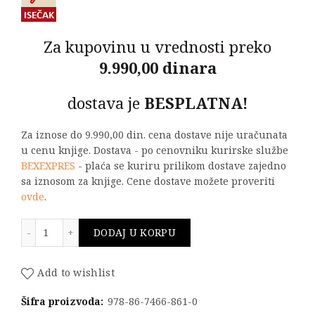
Za kupovinu u vrednosti preko
9.990,00 dinara
dostava je
BESPLATNA!
Za iznose do 9.990,00 din. cena dostave nije uračunata
u cenu knjige. Dostava - po cenovniku kurirske službe
BEXEXPRES
- plaća se kuriru prilikom dostave zajedno
sa iznosom za knjige. Cene dostave možete proveriti
ovde
.
UVOD U KORPORATIVNO UPRAVLJANJE I FINANSIJSKU 
DODAJ U KORPU
Add to wishlist
Šifra proizvoda:
978-86-7466-861-0