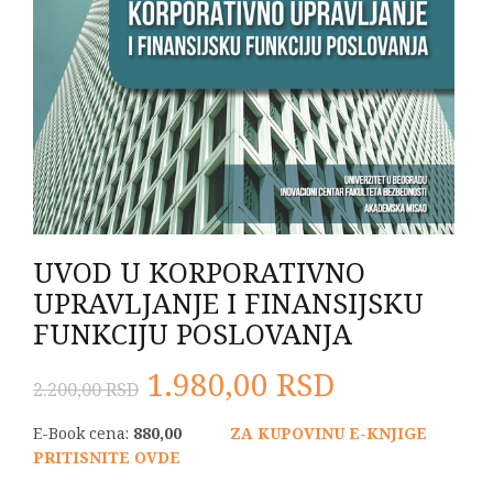
UVOD U KORPORATIVNO
UPRAVLJANJE I FINANSIJSKU
FUNKCIJU POSLOVANJA
Originalna
Trenutna
1.980,00
RSD
2.200,00
RSD
cena
cena
E-Book cena:
880,00
ZA KUPOVINU E-KNJIGE
PRITISNITE OVDE
je
je: