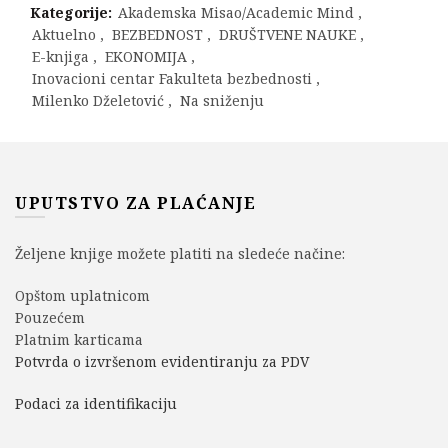
Kategorije:
Akademska Misao/Academic Mind
,
Aktuelno
,
BEZBEDNOST
,
DRUŠTVENE NAUKE
,
E-knjiga
,
EKONOMIJA
,
Inovacioni centar Fakulteta bezbednosti
,
Milenko Dželetović
,
Na sniženju
UPUTSTVO ZA PLAĆANJE
Željene knjige možete platiti na sledeće načine:
Opštom uplatnicom
Pouzećem
Platnim karticama
Potvrda o izvršenom evidentiranju za PDV
Podaci za identifikaciju