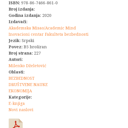
ISBN:
978-86-7466-861-0
bila:
1.980,00 R
Broj izdanja:
Godina izdanja:
2020
2.200,00 RSD.
Izdavači:
Akademska Misao/Academic Mind
Inovacioni centar Fakulteta bezbednosti
Jezik:
Srpski
Povez:
B5 broširan
Broj strana:
227
Autori:
Milenko Dželetović
Oblasti:
BEZBEDNOST
DRUŠTVENE NAUKE
EKONOMIJA
Kategorije:
E-knjiga
Novi naslovi