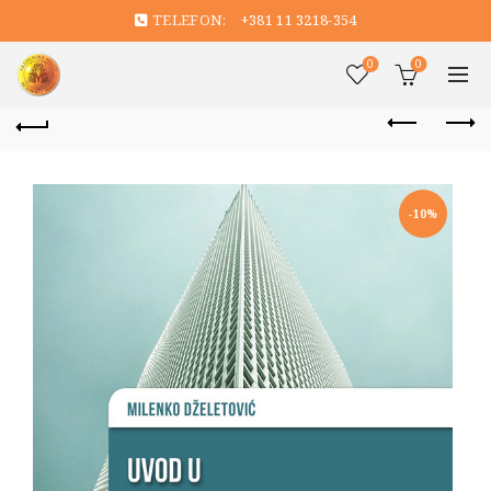
TELEFON:
+381 11 3218-354
0
0
-10%