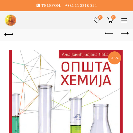
TELEFON:
+381 11 3218-354
0
0
-15%