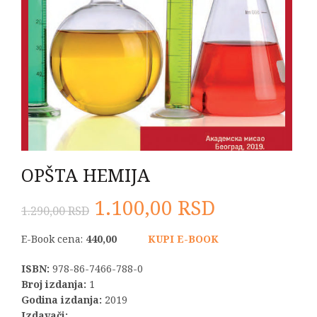
OPŠTA HEMIJA
Originalna
Trenutna
1.100,00
RSD
1.290,00
RSD
cena
cena
E-Book cena:
440,00
KUPI E-BOOK
je
je:
ISBN:
978-86-7466-788-0
Broj izdanja:
1
bila:
1.100,00 R
Godina izdanja:
2019
Izdavači: