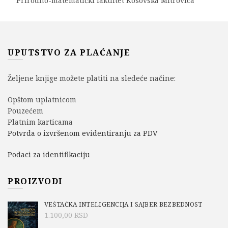
Prirodno-matematički fakultet Kosovska Mitrovica
UPUTSTVO ZA PLAĆANJE
Željene knjige možete platiti na sledeće načine:
Opštom uplatnicom
Pouzećem
Platnim karticama
Potvrda o izvršenom evidentiranju za PDV
Podaci za identifikaciju
PROIZVODI
VEŠTAČKA INTELIGENCIJA I SAJBER BEZBEDNOST
1.100,00
RSD