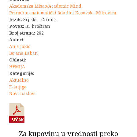
1.290,00 RSD.
Akademska Misao/Academic Mind
Prirodno-matematički fakultet Kosovska Mitrovica
Jezik:
Srpski – Ćirilica
Povez:
B5 broširan
Broj strana:
282
Autori:
Anja Jokić
Bojana Laban
Oblasti:
HEMIJA
Kategorije:
Aktuelno
E-knjiga
Novi naslovi
Za kupovinu u vrednosti preko