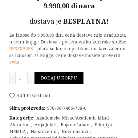
9.990,00 dinara
dostava je
BESPLATNA!
Za iznose do 9.990,00 din. cena dostave nije uračunata
u cenu knjige. Dostava - po cenovniku kurirske službe
BEXEXPRES
- plaća se kuriru prilikom dostave zajedno
sa iznosom za knjige. Cene dostave možete proveriti
ovde
.
OPŠTA HEMIJA količina
DODAJ U KORPU
Add to wishlist
Šifra proizvoda:
978-86-7466-788-0
Kategorije:
Akademska Misao/Academic Mind
,
Aktuelno
,
Anja Jokić
,
Bojana Laban
,
E-knjiga
,
HEMIJA
,
Na sniženju
,
Novi naslovi
,