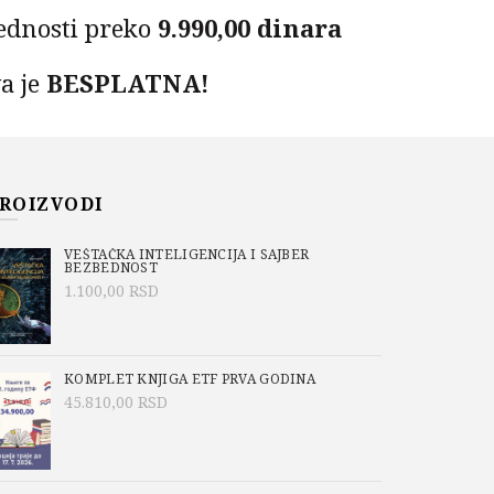
ednosti preko
9.990,00 dinara
a je
BESPLATNA!
na dostave nije uračunata u cenu knjige. Dostava
be
BEXEXPRES
- plaća se kuriru prilikom
 knjige. Cene dostave možete proveriti
ovde
.
ROIZVODI
KE ANALIZE II količina
PU
VEŠTAČKA INTELIGENCIJA I SAJBER
BEZBEDNOST
1.100,00
RSD
3-92-5
KOMPLET KNJIGA ETF PRVA GODINA
o/Academic Mind
,
Aktuelno
,
Ćemal Dolićanin
45.810,00
RSD
niverzitet u Novom Pazaru
,
E-knjiga
,