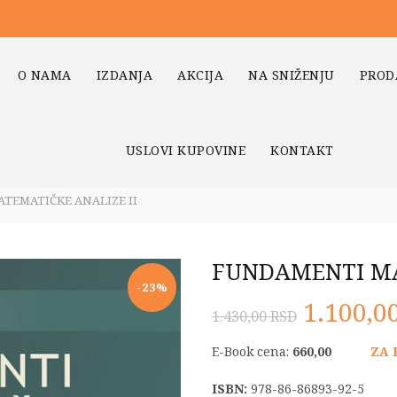
O NAMA
IZDANJA
AKCIJA
NA SNIŽENJU
PROD
USLOVI KUPOVINE
KONTAKT
TEMATIČKE ANALIZE II
FUNDAMENTI MA
-23%
Origina
1.100,0
1.430,00
RSD
cena
E-Book cena:
660,00
ZA 
je
ISBN:
978-86-86893-92-5