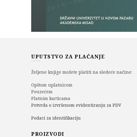
UPUTSTVO ZA PLAĆANJE
Željene knjige možete platiti na sledeće načine:
Opštom uplatnicom
Pouzećem
Platnim karticama
Potvrda o izvršenom evidentiranju za PDV
Podaci za identifikaciju
PROIZVODI