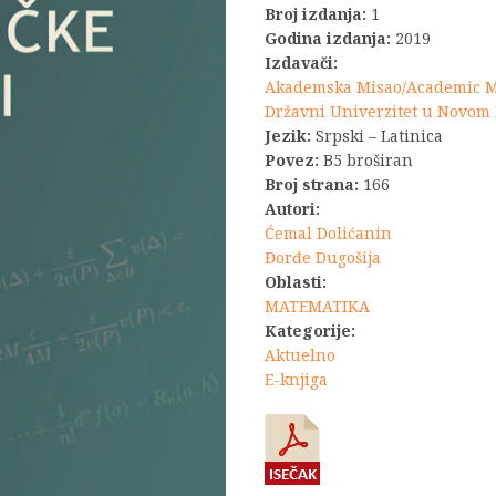
Broj izdanja:
1
bila:
Godina izdanja:
2019
Izdavači:
1.430,0
Akademska Misao/Academic 
Državni Univerzitet u Novom
Jezik:
Srpski – Latinica
Povez:
B5 broširan
Broj strana:
166
Autori:
Ćemal Dolićanin
Đorđe Dugošija
Oblasti:
MATEMATIKA
Kategorije:
Aktuelno
E-knjiga