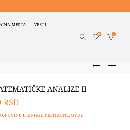
AJNA MESTA
VESTI
0
0
TEMATIČKE ANALIZE II
lna
Trenutna
0
RSD
cena
KUPOVINU E-KNJIGE PRITISNITE OVDE
je: