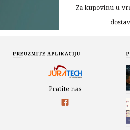
Za kupovinu u vr
dostav
Za iznose do 9.990,00 din. ce
- po cenovniku kurirske služ
dostave zajedno sa iznosom za
PREUZMITE APLIKACIJU
P
FUNDAMENTI MATEMATIČ
DODAJ U KOR
Add to wishlist
Pratite nas
Šifra proizvoda:
978-86-8689
Kategorije:
Akademska Misa
,
Đorđe Dugošija
,
Državni U
MATEMATIKA
,
Na sniženju