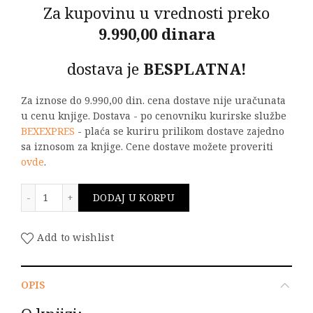
Za kupovinu u vrednosti preko
9.990,00 dinara
dostava je
BESPLATNA!
Za iznose do 9.990,00 din. cena dostave nije uračunata
u cenu knjige. Dostava - po cenovniku kurirske službe
BEXEXPRES
- plaća se kuriru prilikom dostave zajedno
sa iznosom za knjige. Cene dostave možete proveriti
ovde
.
EVROKOD 1 - DEJSTVA NA KONSTRUKCIJE: Deo 1-5 koli
DODAJ U KORPU
Add to wishlist
OPIS