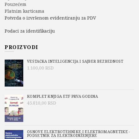
Pouzećem
Platnim karticama
Potvrda o izvršenom evidentiranju za PDV
Podaci za identifikaciju
PROIZVODI
VEŠTAČKA INTELIGENCIJA I SAJBER BEZBEDNOST
1.100,00
RSD
KOMPLET KNJIGA ETF PRVA GODINA
45.810,00
RSD
OSNOVE ELEKTROTEHNIKE I ELEKTROMAGNETIKE -
PODSETNIK ZA ELEKTROINŽENJERE