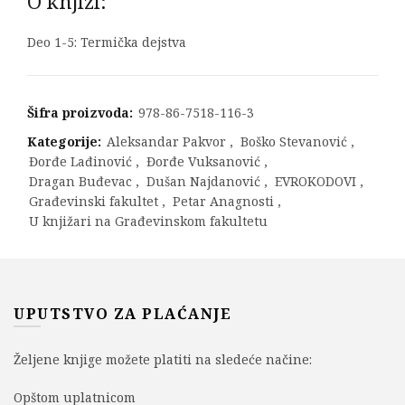
O knjizi:
Deo 1-5: Termička dejstva
Šifra proizvoda:
978-86-7518-116-3
Kategorije:
Aleksandar Pakvor
,
Boško Stevanović
,
Đorđe Lađinović
,
Đorđe Vuksanović
,
Dragan Buđevac
,
Dušan Najdanović
,
EVROKODOVI
,
Građevinski fakultet
,
Petar Anagnosti
,
U knjižari na Građevinskom fakultetu
UPUTSTVO ZA PLAĆANJE
Željene knjige možete platiti na sledeće načine:
Opštom uplatnicom