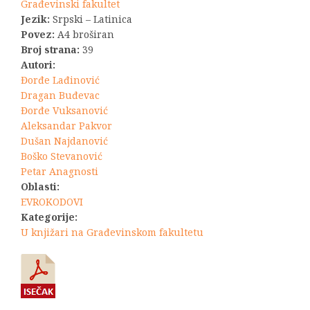
Građevinski fakultet
Jezik:
Srpski – Latinica
Povez:
A4 broširan
Broj strana:
39
Autori:
Đorđe Lađinović
Dragan Buđevac
Đorđe Vuksanović
Aleksandar Pakvor
Dušan Najdanović
Boško Stevanović
Petar Anagnosti
Oblasti:
EVROKODOVI
Kategorije:
U knjižari na Građevinskom fakultetu