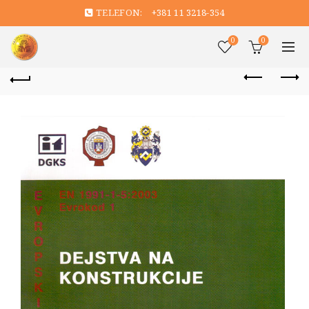
TELEFON:
+381 11 3218-354
0
0