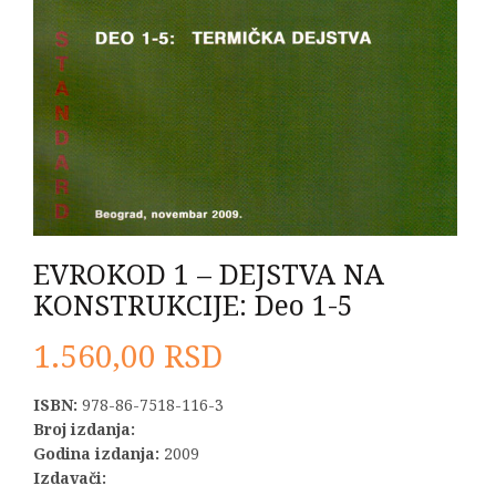
EVROKOD 1 – DEJSTVA NA
KONSTRUKCIJE: Deo 1-5
1.560,00
RSD
ISBN:
978-86-7518-116-3
Broj izdanja:
Godina izdanja:
2009
Izdavači: