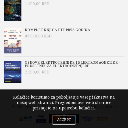
1.100,00
RSD
KOMPLET KNJIGA ETF PRVA GODINA
45.810,00
RSD
OSNOVE ELEKTROTEHNIKE I ELEKTROMAGNETIKE -
PODSETNIK ZA ELEKTROINŽENJERE
2.200,00
RSD
Kolačiće koristimo za poboljšanje vašeg iskustva na
našoj web stranici. Pregledom ove web stranice
© 2026
Knjige Akademska misao
. All rights reserved
pristajete na upotrebu kolačića.
ACCEPT