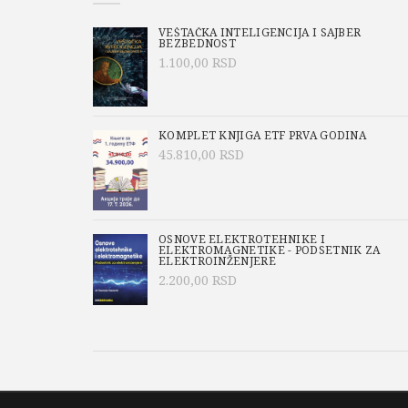
VEŠTAČKA INTELIGENCIJA I SAJBER
BEZBEDNOST
1.100,00
RSD
KOMPLET KNJIGA ETF PRVA GODINA
45.810,00
RSD
OSNOVE ELEKTROTEHNIKE I
ELEKTROMAGNETIKE - PODSETNIK ZA
ELEKTROINŽENJERE
2.200,00
RSD