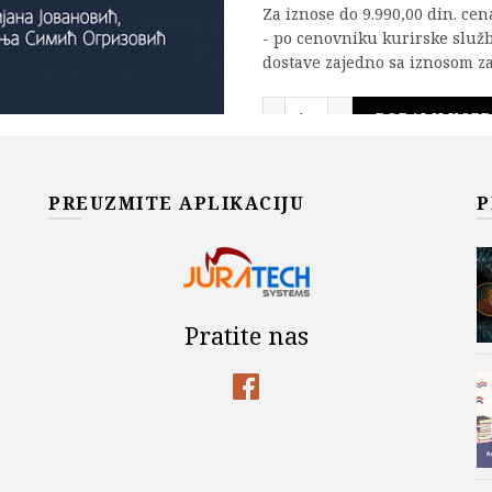
Za iznose do 9.990,00 din. ce
- po cenovniku kurirske služ
dostave zajedno sa iznosom za
BOLESTI BUBREGA količ
DODAJ U KOR
Add to wishlist
PREUZMITE APLIKACIJU
P
Šifra proizvoda:
978-86-7466
Kategorije:
Akademska Misa
MEDICINA
Pratite nas