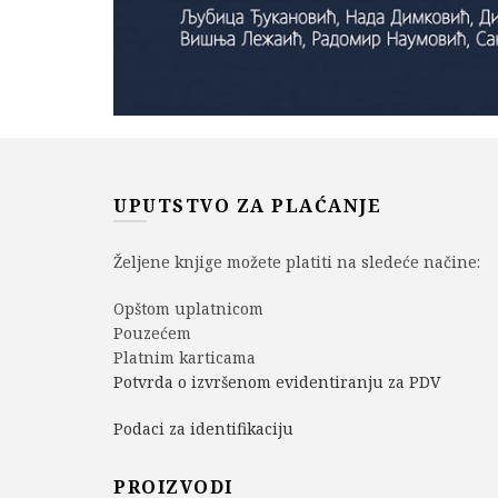
UPUTSTVO ZA PLAĆANJE
Željene knjige možete platiti na sledeće načine:
Opštom uplatnicom
Pouzećem
Platnim karticama
Potvrda o izvršenom evidentiranju za PDV
Podaci za identifikaciju
PROIZVODI