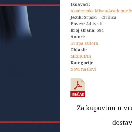
Izdavači:
bila:
Akademska Misao/Academic 
Jezik:
Srpski – Ćirilica
7.700,0
Povez:
A4 tvrdi
Broj strana:
694
Autori:
Grupa autora
Oblasti:
MEDICINA
Kategorije:
Novi naslovi
Za kupovinu u vr
dostav