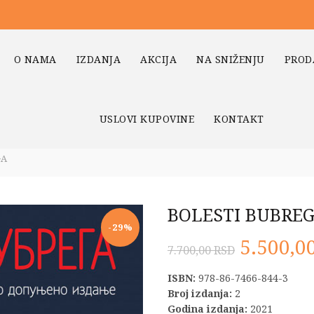
O NAMA
IZDANJA
AKCIJA
NA SNIŽENJU
PROD
USLOVI KUPOVINE
KONTAKT
GA
BOLESTI BUBRE
-29%
Origina
5.500,0
7.700,00
RSD
cena
ISBN:
978-86-7466-844-3
Broj izdanja:
2
je
Godina izdanja:
2021