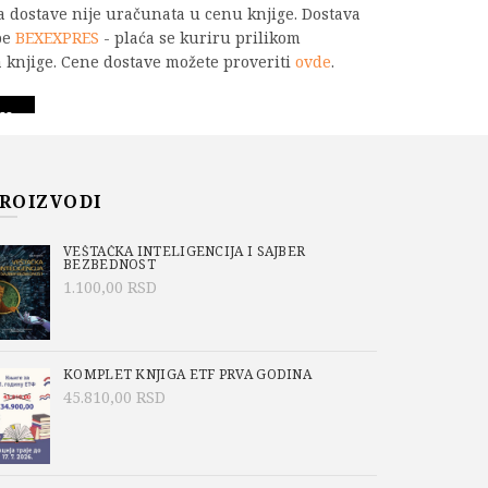
na dostave nije uračunata u cenu knjige. Dostava
be
BEXEXPRES
- plaća se kuriru prilikom
 knjige. Cene dostave možete proveriti
ovde
.
ina
PU
ROIZVODI
-844-3
VEŠTAČKA INTELIGENCIJA I SAJBER
o/Academic Mind
,
Aktuelno
,
Grupa autora
,
BEZBEDNOST
1.100,00
RSD
KOMPLET KNJIGA ETF PRVA GODINA
45.810,00
RSD