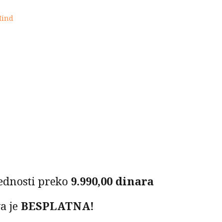
5.500,00 RSD.
Mind
0 RSD.
ednosti preko
9.990,00 dinara
a je
BESPLATNA!