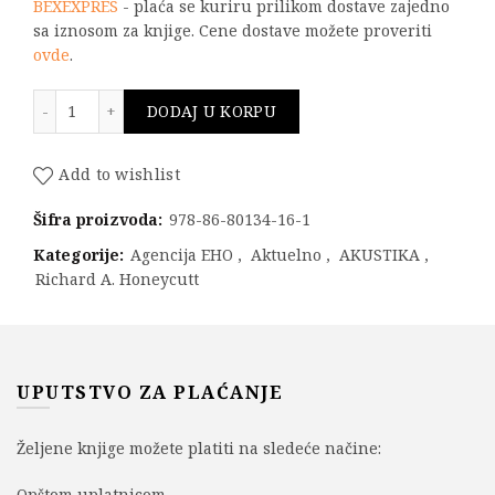
BEXEXPRES
- plaća se kuriru prilikom dostave zajedno
sa iznosom za knjige. Cene dostave možete proveriti
ovde
.
AKUSTIKA PROSTORA količina
DODAJ U KORPU
Add to wishlist
Šifra proizvoda:
978-86-80134-16-1
Kategorije:
Agencija EHO
,
Aktuelno
,
AKUSTIKA
,
Richard A. Honeycutt
UPUTSTVO ZA PLAĆANJE
Željene knjige možete platiti na sledeće načine:
Opštom uplatnicom