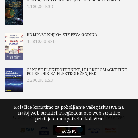
1.100,00
RSD
KOMPLET KNJIGA ETF PRVA GODINA
45.810,00
RSD
OSNOVE ELEKTROTEHNIKE I ELEKTROMAGNETIKE -
PODSETNIK ZA ELEKTROINŽENJERE
2.200,00
RSD
Kolačiće koristimo za poboljšanje vašeg iskustva na
našoj web stranici. Pregledom ove web stranice
© 2026
Knjige Akademska misao
. All rights reserved
pristajete na upotrebu kolačića.
ACCEPT