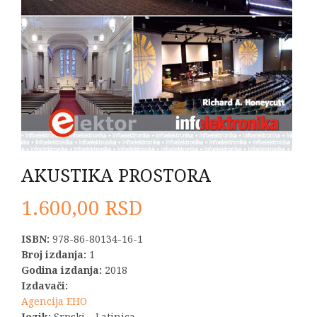
AKUSTIKA PROSTORA
1.600,00
RSD
ISBN:
978-86-80134-16-1
Broj izdanja:
1
Godina izdanja:
2018
Izdavači:
Agencija EHO
Jezik:
Srpski – Latinica