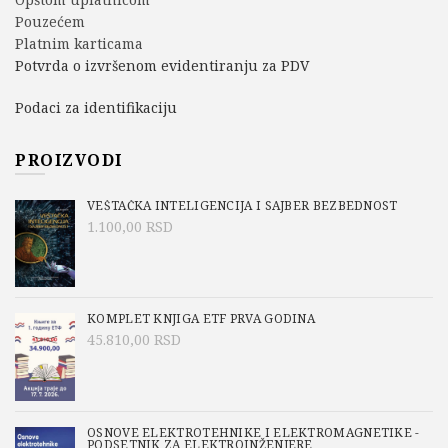
Pouzećem
Platnim karticama
Potvrda o izvršenom evidentiranju za PDV
Podaci za identifikaciju
PROIZVODI
VEŠTAČKA INTELIGENCIJA I SAJBER BEZBEDNOST
1.100,00
RSD
KOMPLET KNJIGA ETF PRVA GODINA
45.810,00
RSD
OSNOVE ELEKTROTEHNIKE I ELEKTROMAGNETIKE -
PODSETNIK ZA ELEKTROINŽENJERE