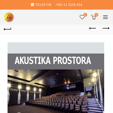
TELEFON:
+381 11 3218-354
0
0