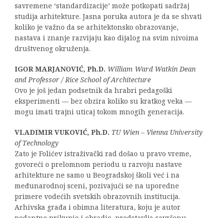
savremene ‘standardizacije’ može potkopati sadržaj
studija arhitekture. Jasna poruka autora je da se shvati
koliko je važno da se arhitektonsko obrazovanje,
nastava i znanje razvijaju kao dijalog na svim nivoima
društvenog okruženja.
IGOR MARJANOVIĆ, Ph.D.
William Ward Watkin Dean
and Professor / Rice School of Architecture
Ovo je još jedan podsetnik da hrabri pedagoški
eksperimenti — bez obzira koliko su kratkog veka —
mogu imati trajni uticaj tokom mnogih generacija.
VLADIMIR VUKOVIĆ, Ph.D.
TU Wien – Vienna University
of Technology
Zato je Folićev istraživački rad došao u pravo vreme,
govoreći o prelomnom periodu u razvoju nastave
arhitekture ne samo u Beogradskoj školi već i na
međunarodnoj sceni, pozivajući se na uporedne
primere vodećih svetskih obrazovnih institucija.
Arhivska građa i obimna literatura, koju je autor
pedantno prikupio i obradio, predstavlja savršenu