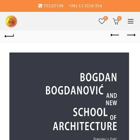
TELEFON:
+381 11 3218-354
0
0