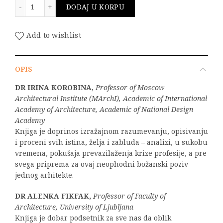
Bogdan Bogdanović and New School of Architecture ko
DODAJ U KORPU
Add to wishlist
OPIS
DR IRINA KOROBINA,
Professor of Moscow
Architectural Institute (MArchI),
Academic of International
Academy of Architecture, Academic of National Design
Academy
Knjiga je doprinos izražajnom razumevanju, opisivanju
i proceni svih istina, želja i zabluda – analizi, u sukobu
vremena, pokušaja prevazilaženja krize profesije, a pre
svega priprema za ovaj neophodni božanski poziv
jednog arhitekte.
DR ALENKA FIKFAK,
Professor of Faculty of
Architecture, University of Ljubljana
Knjiga je dobar podsetnik za sve nas da oblik