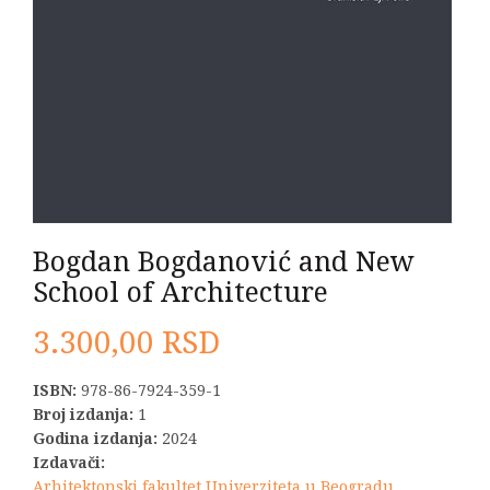
Bogdan Bogdanović and New
School of Architecture
3.300,00
RSD
ISBN:
978-86-7924-359-1
Broj izdanja:
1
Godina izdanja:
2024
Izdavači:
Arhitektonski fakultet Univerziteta u Beogradu