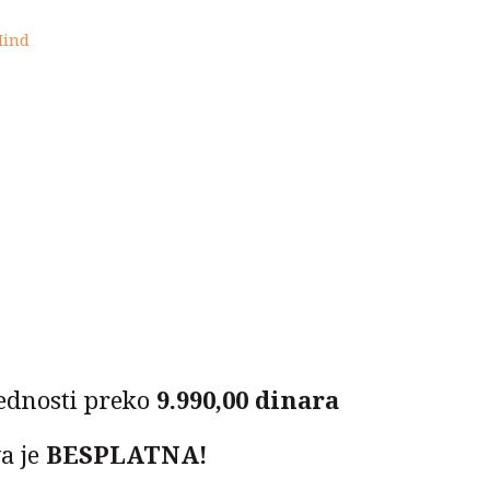
Mind
ednosti preko
9.990,00 dinara
a je
BESPLATNA!