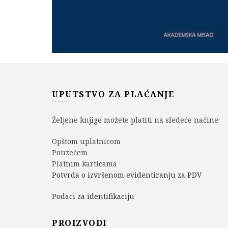
UPUTSTVO ZA PLAĆANJE
Željene knjige možete platiti na sledeće načine:
Opštom uplatnicom
Pouzećem
Platnim karticama
Potvrda o izvršenom evidentiranju za PDV
Podaci za identifikaciju
PROIZVODI