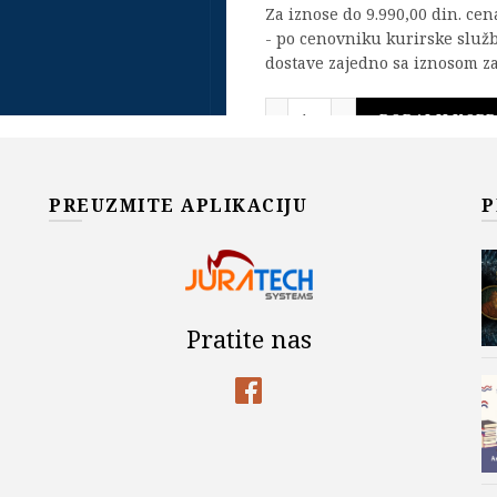
Za iznose do 9.990,00 din. ce
- po cenovniku kurirske služ
dostave zajedno sa iznosom za
Bezbednost proizvoda i 
DODAJ U KOR
Add to wishlist
PREUZMITE APLIKACIJU
P
OPIS
O knjizi:
Pratite nas
Knjiga je podeljena na četiri d
materija za bezbednost proizv
sporazumu o stabilizaciji i pr
EU.Drugi deo knjige posvećen 
njenom osnivanju, razvoju i o
najveći, deo knjige govori o 