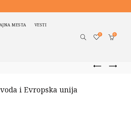
AJNA MESTA
VESTI
0
0
voda i Evropska unija