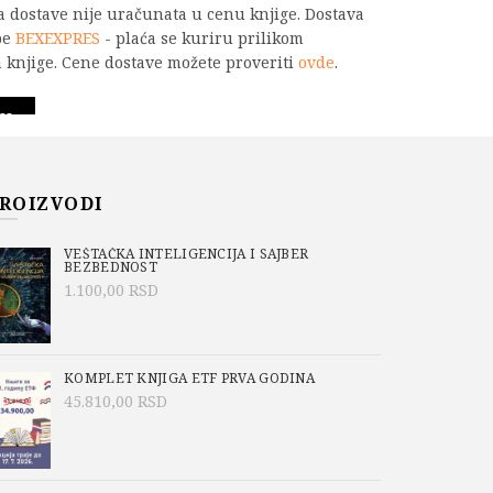
na dostave nije uračunata u cenu knjige. Dostava
be
BEXEXPRES
- plaća se kuriru prilikom
 knjige. Cene dostave možete proveriti
ovde
.
Evropska unija količina
PU
ROIZVODI
VEŠTAČKA INTELIGENCIJA I SAJBER
BEZBEDNOST
1.100,00
RSD
ela i dva priloga koz koje se pokriva sva
oda u Evropskoj uniji.Prvi deo govori o
KOMPLET KNJIGA ETF PRVA GODINA
idruživanju kao i o kandidaturi za članstvo u
45.810,00
RSD
je u potpunosti Evropskoj uniji i govori o
 njenim najvažnijim institucijama.Treći,
bezbednosti proizvoda, nadzoru nad tržištem i