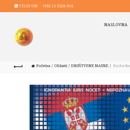
TELEFON:
+381 11 3218-354
NASLOVNA
Početna
Oblasti
DRUŠTVENE NAUKE
Bezbednos