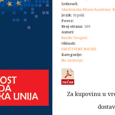
Izdavači:
Akademska Misao/Academic 
Jezik:
Srpski
Povez:
Broj strana:
169
Autori:
Ranko Dragnić
Oblasti:
DRUŠTVENE NAUKE
Kategorije:
Na sniženju
Za kupovinu u vr
dostav