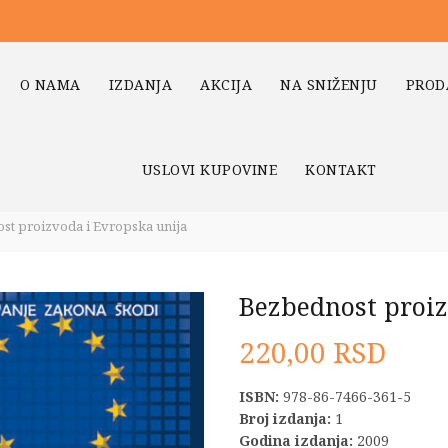
O NAMA
IZDANJA
AKCIJA
NA SNIŽENJU
PROD
USLOVI KUPOVINE
KONTAKT
t proizvoda i Evropska unija
Bezbednost proiz
220,00
RSD
ISBN:
978-86-7466-361-5
Broj izdanja:
1
Godina izdanja:
2009