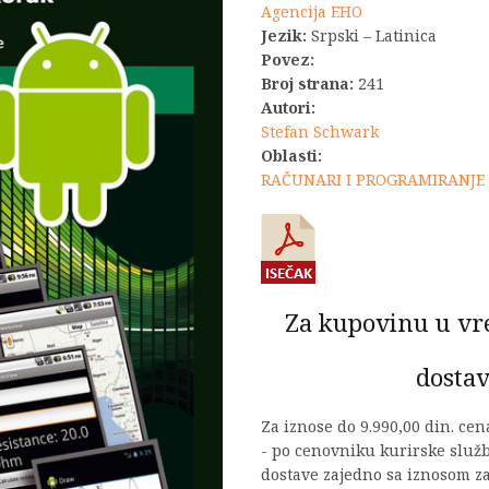
Agencija EHO
Jezik:
Srpski – Latinica
Povez:
Broj strana:
241
Autori:
Stefan Schwark
Oblasti:
RAČUNARI I PROGRAMIRANJE
Za kupovinu u vr
dostav
Za iznose do 9.990,00 din. ce
- po cenovniku kurirske služ
dostave zajedno sa iznosom za