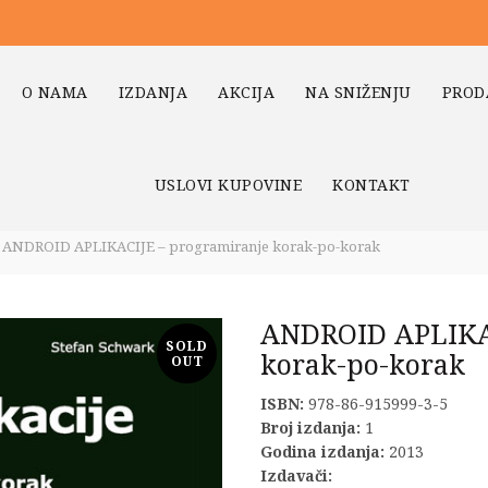
O NAMA
IZDANJA
AKCIJA
NA SNIŽENJU
PROD
USLOVI KUPOVINE
KONTAKT
ANDROID APLIKACIJE – programiranje korak-po-korak
ANDROID APLIKAC
SOLD
korak-po-korak
OUT
ISBN:
978-86-915999-3-5
Broj izdanja:
1
Godina izdanja:
2013
Izdavači: