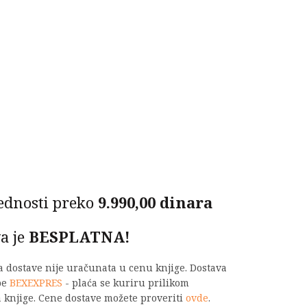
ednosti preko
9.990,00 dinara
a je
BESPLATNA!
na dostave nije uračunata u cenu knjige. Dostava
be
BEXEXPRES
- plaća se kuriru prilikom
 knjige. Cene dostave možete proveriti
ovde
.