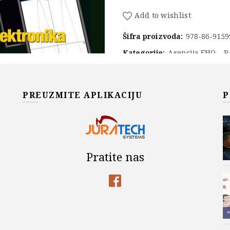
Add to wishlist
Šifra proizvoda:
978-86-9159
Kategorije:
Agencija EHO
,
R
PREUZMITE APLIKACIJU
P
Pratite nas