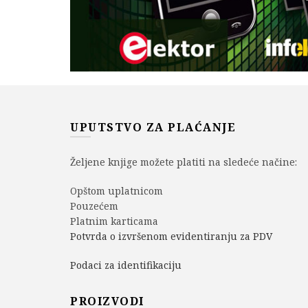
UPUTSTVO ZA PLAĆANJE
Željene knjige možete platiti na sledeće načine:
Opštom uplatnicom
Pouzećem
Platnim karticama
Potvrda o izvršenom evidentiranju za PDV
Podaci za identifikaciju
PROIZVODI