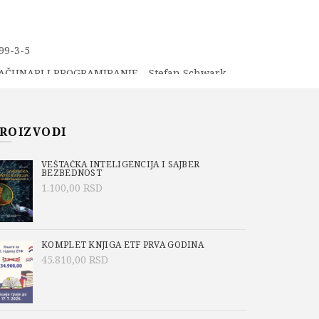
99-3-5
AČUNARI I PROGRAMIRANJE
,
Stefan Schwark
ROIZVODI
VEŠTAČKA INTELIGENCIJA I SAJBER
BEZBEDNOST
1.100,00
RSD
KOMPLET KNJIGA ETF PRVA GODINA
45.810,00
RSD