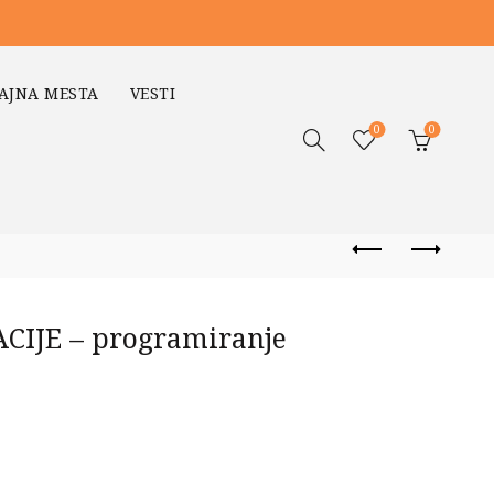
AJNA MESTA
VESTI
0
0
IJE – programiranje