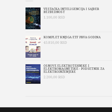
VEŠTAČKA INTELIGENCIJA I SAJBER
BEZBEDNOST
1.100,00
RSD
KOMPLET KNJIGA ETF PRVA GODINA
45.810,00
RSD
OSNOVE ELEKTROTEHNIKE I
ELEKTROMAGNETIKE - PODSETNIK ZA
ELEKTROINŽENJERE
2.200,00
RSD