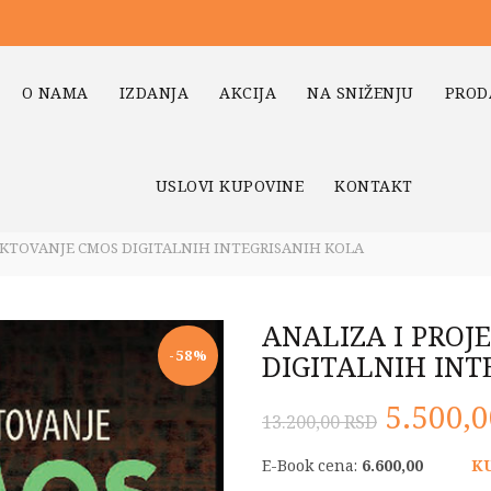
O NAMA
IZDANJA
AKCIJA
NA SNIŽENJU
PROD
USLOVI KUPOVINE
KONTAKT
EKTOVANJE CMOS DIGITALNIH INTEGRISANIH KOLA
ANALIZA I PROJ
-58%
DIGITALNIH INT
Origin
5.500,
13.200,00
RSD
cena
E-Book cena:
6.600,00
K