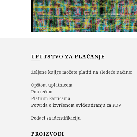
UPUTSTVO ZA PLAĆANJE
Željene knjige možete platiti na sledeće načine:
Opštom uplatnicom
Pouzećem
Platnim karticama
Potvrda o izvršenom evidentiranju za PDV
Podaci za identifikaciju
PROIZVODI