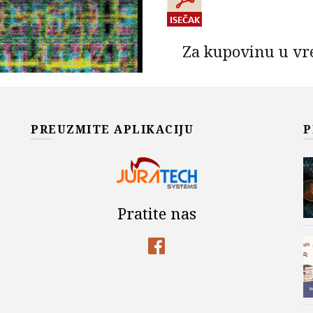
Za kupovinu u vr
dostav
Za iznose do 9.990,00 din. ce
PREUZMITE APLIKACIJU
P
- po cenovniku kurirske služ
dostave zajedno sa iznosom za
ANALIZA I PROJEKTOVAN
DODAJ U KOR
Pratite nas
Add to wishlist
Šifra proizvoda:
978-86-7466
Kategorije:
Akademska Misa
E-knjiga
,
ELEKTRONIKA
,
Na