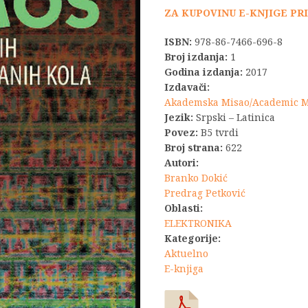
je
ZA KUPOVINU E-KNJIGE PR
bila:
ISBN:
978-86-7466-696-8
Broj izdanja:
1
13.200,
Godina izdanja:
2017
Izdavači:
Akademska Misao/Academic 
Jezik:
Srpski – Latinica
Povez:
B5 tvrdi
Broj strana:
622
Autori:
Branko Dokić
Predrag Petković
Oblasti:
ELEKTRONIKA
Kategorije:
Aktuelno
E-knjiga