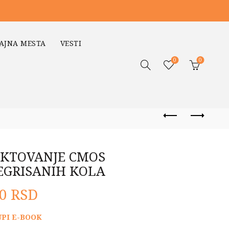
AJNA MESTA
VESTI
0
0
EKTOVANJE CMOS
EGRISANIH KOLA
alna
Trenutna
00
RSD
cena
UPI E-BOOK