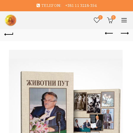
TELEFON:
+381 11 3218-354
0
0