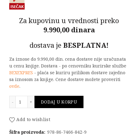
Za kupovinu u vrednosti preko
9.990,00 dinara
dostava je
BESPLATNA!
Za iznose do 9.990,00 din. cena dostave nije uračunata
u cenu knjige. Dostava - po cenovniku kurirske službe
BEXEXPRES
- plaća se kuriru prilikom dostave zajedno
sa iznosom za knjige. Cene dostave možete proveriti
ovde
.
ŽIVOTNI PUT PROFESORA BRATISLAVA BATE MILOVANOV
DODAJ U KORPU
Add to wishlist
Šifra proizvoda:
978-86-7466-842-9