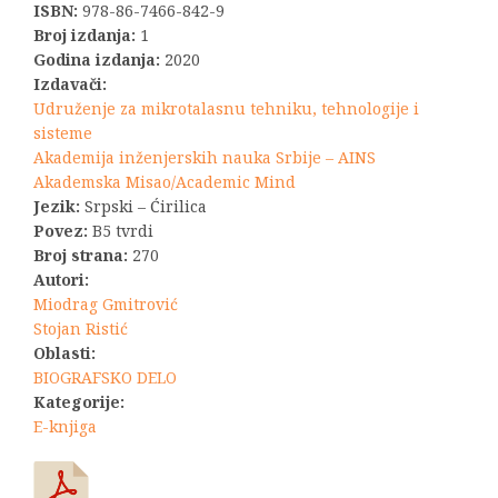
ISBN:
978-86-7466-842-9
Broj izdanja:
1
Godina izdanja:
2020
Izdavači:
Udruženje za mikrotalasnu tehniku, tehnologije i
sisteme
Akademija inženjerskih nauka Srbije – AINS
Akademska Misao/Academic Mind
Jezik:
Srpski – Ćirilica
Povez:
B5 tvrdi
Broj strana:
270
Autori:
Miodrag Gmitrović
Stojan Ristić
Oblasti:
BIOGRAFSKO DELO
Kategorije:
E-knjiga