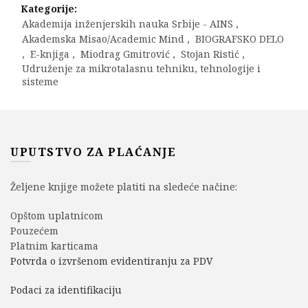
Kategorije:
Akademija inženjerskih nauka Srbije - AINS
,
Akademska Misao/Academic Mind
,
BIOGRAFSKO DELO
,
E-knjiga
,
Miodrag Gmitrović
,
Stojan Ristić
,
Udruženje za mikrotalasnu tehniku, tehnologije i
sisteme
UPUTSTVO ZA PLAĆANJE
Željene knjige možete platiti na sledeće načine:
Opštom uplatnicom
Pouzećem
Platnim karticama
Potvrda o izvršenom evidentiranju za PDV
Podaci za identifikaciju