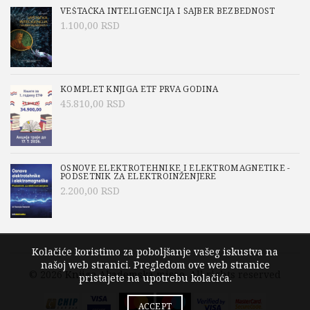
VEŠTAČKA INTELIGENCIJA I SAJBER BEZBEDNOST
1.100,00
RSD
KOMPLET KNJIGA ETF PRVA GODINA
45.810,00
RSD
OSNOVE ELEKTROTEHNIKE I ELEKTROMAGNETIKE -
PODSETNIK ZA ELEKTROINŽENJERE
2.200,00
RSD
Kolačiće koristimo za poboljšanje vašeg iskustva na
našoj web stranici. Pregledom ove web stranice
© 2026
Knjige Akademska misao
. All rights reserved
pristajete na upotrebu kolačića.
ACCEPT