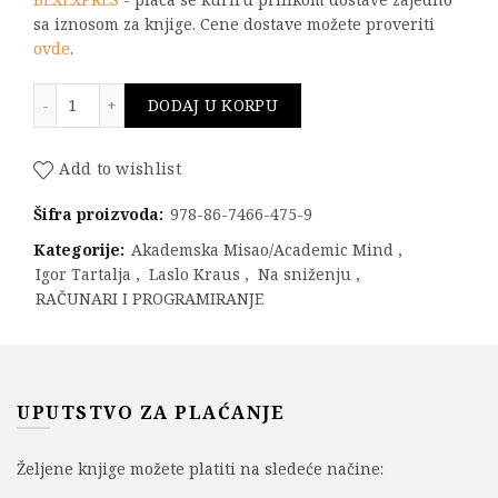
sa iznosom za knjige. Cene dostave možete proveriti
ovde
.
Zbirka zadataka iz projektovanja softvera - III izdanje 
DODAJ U KORPU
Add to wishlist
Šifra proizvoda:
978-86-7466-475-9
Kategorije:
Akademska Misao/Academic Mind
,
Igor Tartalja
,
Laslo Kraus
,
Na sniženju
,
RAČUNARI I PROGRAMIRANJE
UPUTSTVO ZA PLAĆANJE
Željene knjige možete platiti na sledeće načine: