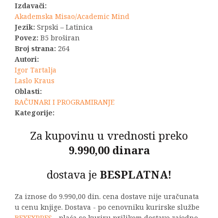
Izdavači:
bila:
1.320,00 R
Akademska Misao/Academic Mind
Jezik:
Srpski – Latinica
1.650,00 RSD.
Povez:
B5 broširan
Broj strana:
264
Autori:
Igor Tartalja
Laslo Kraus
Oblasti:
RAČUNARI I PROGRAMIRANJE
Kategorije:
Za kupovinu u vrednosti preko
9.990,00 dinara
dostava je
BESPLATNA!
Za iznose do 9.990,00 din. cena dostave nije uračunata
u cenu knjige. Dostava - po cenovniku kurirske službe
BEXEXPRES
- plaća se kuriru prilikom dostave zajedno