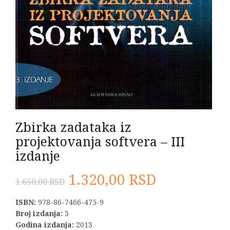
Zbirka zadataka iz
projektovanja softvera – III
izdanje
Originalna
Trenutna
1.320,00
RSD
1.650,00
RSD
cena
cena
ISBN:
978-86-7466-475-9
Broj izdanja:
3
je
je:
Godina izdanja:
2013