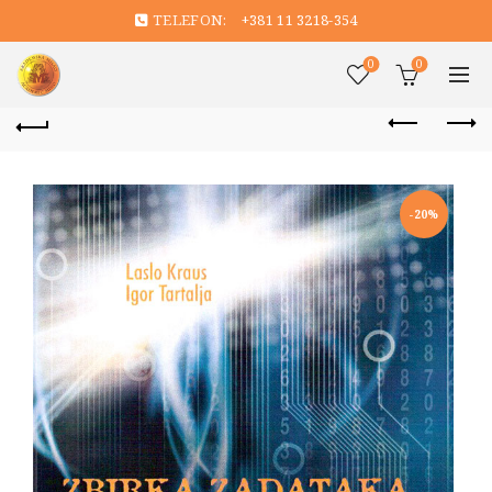
TELEFON:
+381 11 3218-354
0
0
-20%