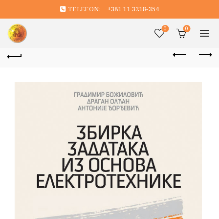
TELEFON:
+381 11 3218-354
0
0