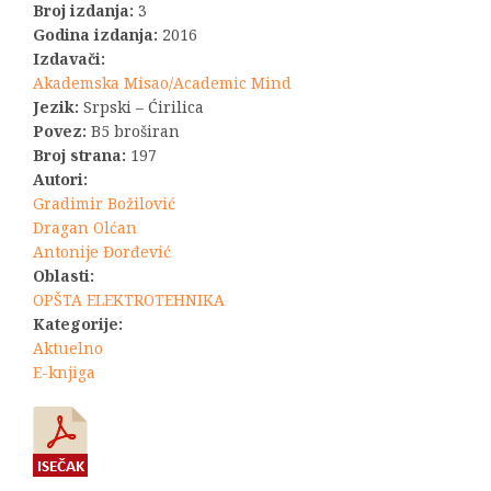
Broj izdanja:
3
Godina izdanja:
2016
Izdavači:
Akademska Misao/Academic Mind
Jezik:
Srpski – Ćirilica
Povez:
B5 broširan
Broj strana:
197
Autori:
Gradimir Božilović
Dragan Olćan
Antonije Đorđević
Oblasti:
OPŠTA ELEKTROTEHNIKA
Kategorije:
Aktuelno
E-knjiga