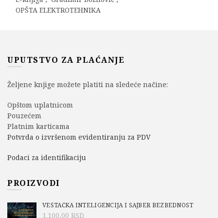
OPŠTA ELEKTROTEHNIKA
UPUTSTVO ZA PLAĆANJE
Željene knjige možete platiti na sledeće načine:
Opštom uplatnicom
Pouzećem
Platnim karticama
Potvrda o izvršenom evidentiranju za PDV
Podaci za identifikaciju
PROIZVODI
VEŠTAČKA INTELIGENCIJA I SAJBER BEZBEDNOST
1.100,00
RSD