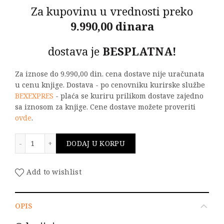
Za kupovinu u vrednosti preko
9.990,00 dinara
dostava je
BESPLATNA!
Za iznose do 9.990,00 din. cena dostave nije uračunata
u cenu knjige. Dostava - po cenovniku kurirske službe
BEXEXPRES
- plaća se kuriru prilikom dostave zajedno
sa iznosom za knjige. Cene dostave možete proveriti
ovde
.
Zbirka zadataka iz osnova elektrotehnike - treći deo 
DODAJ U KORPU
Add to wishlist
OPIS