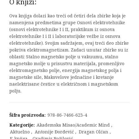
O knjizi:
Ova knjiga dolazi kao treći od četiri dela zbirke koja je
namenjena predmetima grupe Osnovi elektrotehnike
(osnovi elektrotehnike I i II, praktikum iz osnova
elektrotehnike I i II i laboratorijske vežbe iz osnova
elektrotehnike). Svojim sadržajem, ovaj treći deo zbirke
pokriva elektromagnetizam. Zadaci unutar zbirke su iz
oblasti: Stalno magnetsko polje u vakuumu, stalno
magnetsko molje u prisustvu materijala, promenljivo
elektromagnetsko polje, energija magnetskog polja i
magnetske sile, Maksvelove jednačine i kretanje
naelektrisane čestice u električnom i magnetskom
polju.
Šifra proizvoda:
978-86-7466-623-4
Kategorije:
Akademska Misao/Academic Mind
,
Aktuelno
,
Antonije Đorđević
,
Dragan Olćan
,
E-knjiga
,
Gradimir Božilović
,