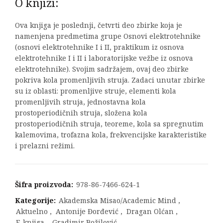
O knjizi:
Ova knjiga je poslednji, četvrti deo zbirke koja je
namenjena predmetima grupe Osnovi elektrotehnike
(osnovi elektrotehnike I i II, praktikum iz osnova
elektrotehnike I i II i laboratorijske vežbe iz osnova
elektrotehnike). Svojim sadržajem, ovaj deo zbirke
pokriva kola promenljivih struja. Zadaci unutar zbirke
su iz oblasti: promenljive struje, elementi kola
promenljivih struja, jednostavna kola
prostoperiodičnih struja, složena kola
prostoperiodičnih struja, teoreme, kola sa spregnutim
kalemovima, trofazna kola, frekvencijske karakteristike
i prelazni režimi.
Šifra proizvoda:
978-86-7466-624-1
Kategorije:
Akademska Misao/Academic Mind
,
Aktuelno
,
Antonije Đorđević
,
Dragan Olćan
,
E-knjiga
,
Gradimir Božilović
,