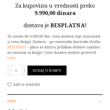
Za kupovinu u vrednosti preko
9.990,00 dinara
dostava je
BESPLATNA!
Za iznose do 9.990,00 din. cena dostave nije uračunata
u cenu knjige. Dostava - po cenovniku kurirske službe
BEXEXPRES
- plaća se kuriru prilikom dostave zajedno
sa iznosom za knjige. Cene dostave možete proveriti
ovde
.
Zbirka zadataka iz osnova elektrotehnike - četvrti deo
DODAJ U KORPU
Add to wishlist
OPIS