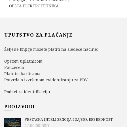
OPŠTA ELEKTROTEHNIKA
UPUTSTVO ZA PLAĆANJE
Željene knjige možete platiti na sledeće načine:
Opštom uplatnicom
Pouzećem
Platnim karticama
Potvrda o izvršenom evidentiranju za PDV
Podaci za identifikaciju
PROIZVODI
VEŠTAČKA INTELIGENCIJA I SAJBER BEZBEDNOST
1.100,00
RSD