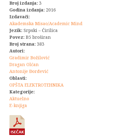
Broj izdanja:
3
Godina izdanja:
2016
Izdavači:
Akademska Misao/Academic Mind
Jezik:
Srpski – Ćirilica
Povez:
B5 broširan
Broj strana:
383
Autori:
Gradimir Božilović
Dragan Olćan
Antonije Đorđević
Oblasti:
OPŠTA ELEKTROTEHNIKA
Kategorije:
Aktuelno
E-knjiga