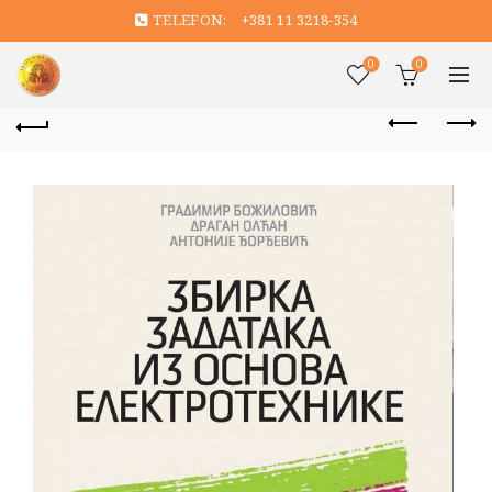
TELEFON:
+381 11 3218-354
0
0