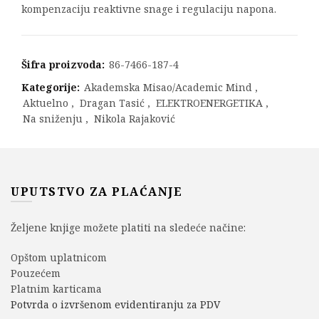
kompenzaciju reaktivne snage i regulaciju napona.
Šifra proizvoda:
86-7466-187-4
Kategorije:
Akademska Misao/Academic Mind
,
Aktuelno
,
Dragan Tasić
,
ELEKTROENERGETIKA
,
Na sniženju
,
Nikola Rajaković
UPUTSTVO ZA PLAĆANJE
Željene knjige možete platiti na sledeće načine:
Opštom uplatnicom
Pouzećem
Platnim karticama
Potvrda o izvršenom evidentiranju za PDV