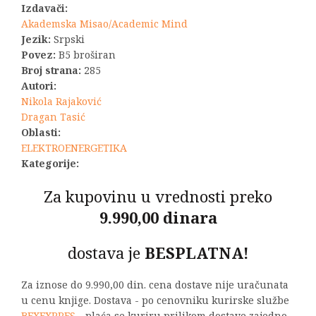
Izdavači:
bila:
1.980,00 R
Akademska Misao/Academic Mind
Jezik:
Srpski
2.200,00 RSD.
Povez:
B5 broširan
Broj strana:
285
Autori:
Nikola Rajaković
Dragan Tasić
Oblasti:
ELEKTROENERGETIKA
Kategorije:
Za kupovinu u vrednosti preko
9.990,00 dinara
dostava je
BESPLATNA!
Za iznose do 9.990,00 din. cena dostave nije uračunata
u cenu knjige. Dostava - po cenovniku kurirske službe
BEXEXPRES
- plaća se kuriru prilikom dostave zajedno