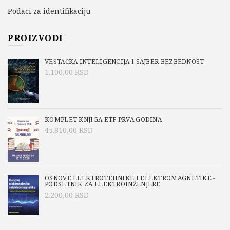
Podaci za identifikaciju
PROIZVODI
VEŠTAČKA INTELIGENCIJA I SAJBER BEZBEDNOST
1.100,00
RSD
KOMPLET KNJIGA ETF PRVA GODINA
45.810,00
RSD
OSNOVE ELEKTROTEHNIKE I ELEKTROMAGNETIKE -
PODSETNIK ZA ELEKTROINŽENJERE
2.200,00
RSD