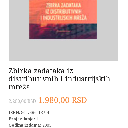
Zbirka zadataka iz
distributivnih i industrijskih
mreža
Originalna
Trenutna
1.980,00
RSD
2.200,00
RSD
cena
cena
ISBN:
86-7466-187-4
Broj izdanja:
1
je
je:
Godina izdanja:
2005