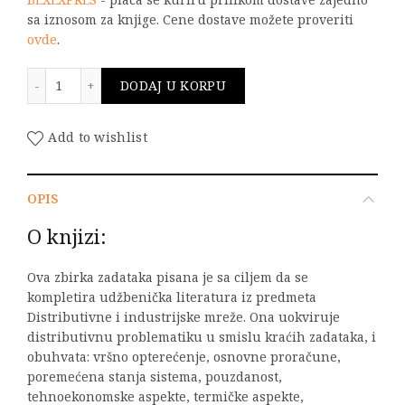
sa iznosom za knjige. Cene dostave možete proveriti
ovde
.
Zbirka zadataka iz distributivnih i industrijskih mrež
DODAJ U KORPU
Add to wishlist
OPIS
O knjizi:
Ova zbirka zadataka pisana je sa ciljem da se
kompletira udžbenička literatura iz predmeta
Distributivne i industrijske mreže. Ona uokviruje
distributivnu problematiku u smislu kraćih zadataka, i
obuhvata: vršno opterećenje, osnovne proračune,
poremećena stanja sistema, pouzdanost,
tehnoekonomske aspekte, termičke aspekte,