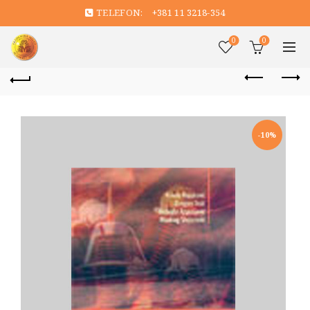
TELEFON:
+381 11 3218-354
0
0
-10%