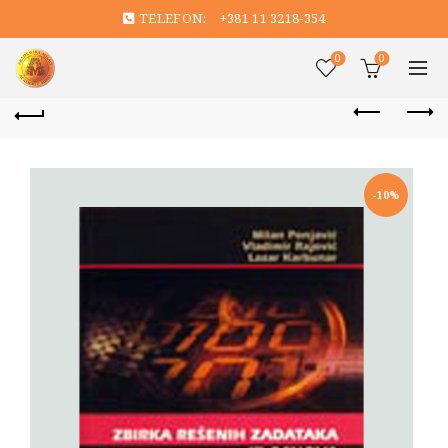
TELEFON:
+381 11 3218-354
0
0
-10%