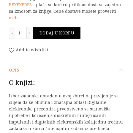
BEXEXPRES
- plaća se kuriru prilikom dostave zajedno
sa iznosom za knjige. Cene dostave možete proveriti
ovde
.
Zbirka rešenih zadataka iz osnova digitalne elektroni
DODAJ U KORPU
Add to wishlist
OPIS
O knjizi:
Izbor zadataka obrađen u ovoj zbirci napravljen je sa
ciljem da se obimna i značajna oblast Digitalne
elektronike prezentira prvenstveno sa stanovišta
upotrebe i korišćenja diskretnih i integrisanih
impulsnih i digitalnih elektronskih kola.Jednu trećinu
zadataka u zbirci čine ispitni zadaci iz predmeta