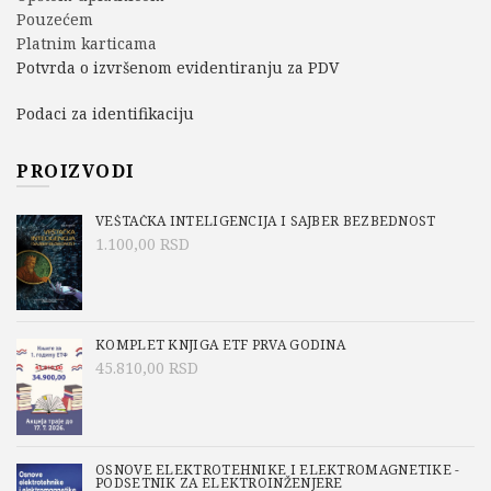
Pouzećem
Platnim karticama
Potvrda o izvršenom evidentiranju za PDV
Podaci za identifikaciju
PROIZVODI
VEŠTAČKA INTELIGENCIJA I SAJBER BEZBEDNOST
1.100,00
RSD
KOMPLET KNJIGA ETF PRVA GODINA
45.810,00
RSD
OSNOVE ELEKTROTEHNIKE I ELEKTROMAGNETIKE -
PODSETNIK ZA ELEKTROINŽENJERE