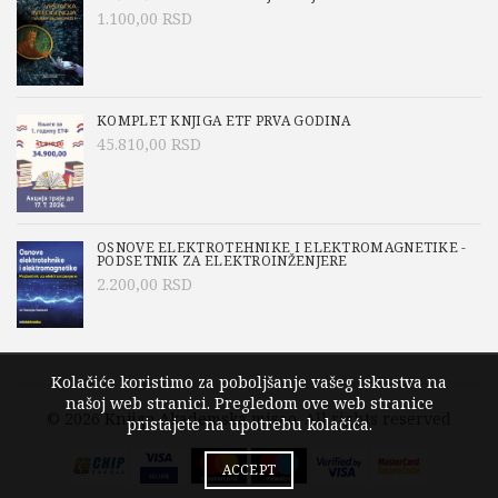
1.100,00
RSD
KOMPLET KNJIGA ETF PRVA GODINA
45.810,00
RSD
OSNOVE ELEKTROTEHNIKE I ELEKTROMAGNETIKE -
PODSETNIK ZA ELEKTROINŽENJERE
2.200,00
RSD
Kolačiće koristimo za poboljšanje vašeg iskustva na
našoj web stranici. Pregledom ove web stranice
© 2026
Knjige Akademska misao
. All rights reserved
pristajete na upotrebu kolačića.
ACCEPT