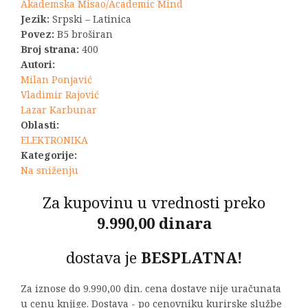
bila:
1.980,00 R
Akademska Misao/Academic Mind
Jezik:
Srpski – Latinica
2.200,00 RSD.
Povez:
B5 broširan
Broj strana:
400
Autori:
Milan Ponjavić
Vladimir Rajović
Lazar Karbunar
Oblasti:
ELEKTRONIKA
Kategorije:
Na sniženju
Za kupovinu u vrednosti preko
9.990,00 dinara
dostava je
BESPLATNA!
Za iznose do 9.990,00 din. cena dostave nije uračunata
u cenu knjige. Dostava - po cenovniku kurirske službe