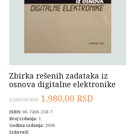
Zbirka rešenih zadataka iz
osnova digitalne elektronike
Originalna
Trenutna
1.980,00
RSD
2.200,00
RSD
cena
cena
ISBN:
86-7466-258-7
Broj izdanja:
1
je
je:
Godina izdanja:
2006
Izdavači: