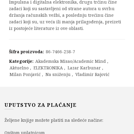
Impulsna i digitalna elektronika, drugu trćinu čine
zadaci koji su sastavljeni od strane autora u svrhu
držanja računskih vežbi, a poslednju trećinu čine
zadaci koji su, uz veća ili manja prilagođenja, preizeti
iz postojeće literature iz ove oblasti.
Šifra proizvoda:
86-7466-258-7
Kategorije:
Akademska Misao/Academic Mind
,
Aktuelno
,
ELEKTRONIKA
,
Lazar Karbunar
,
Milan Ponjavić
,
Na sniženju
,
Vladimir Rajović
UPUTSTVO ZA PLAĆANJE
Željene knjige možete platiti na sledeće načine:
Opštom uplatnicom