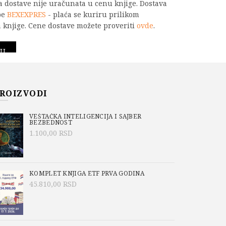
na dostave nije uračunata u cenu knjige. Dostava
be
BEXEXPRES
- plaća se kuriru prilikom
 knjige. Cene dostave možete proveriti
ovde
.
iz MATEMATIKE za prijemni ispit za upis na Elektrotehnički fakul
PU
ROIZVODI
VEŠTAČKA INTELIGENCIJA I SAJBER
BEZBEDNOST
1.100,00
RSD
KOMPLET KNJIGA ETF PRVA GODINA
45.810,00
RSD
43-2-4
ska izdanja
,
MATEMATIKA
,
Cakić
,
Vladimir Bečejac