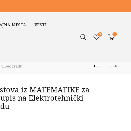
AJNA MESTA
VESTI
0
0
t u Beogradu
testova iz MATEMATIKE za
 upis na Elektrotehnički
adu