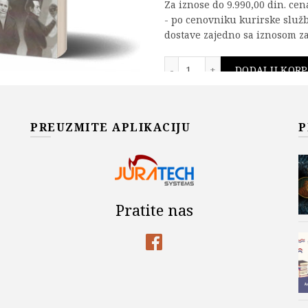
Za iznose do 9.990,00 din. ce
- po cenovniku kurirske služ
dostave zajedno sa iznosom za
Zbirka rešenih testova 
DODAJ U KOR
Add to wishlist
PREUZMITE APLIKACIJU
P
OPIS
O knjizi:
Pratite nas
Četvrto dopunjeno izdanje
Šifra proizvoda:
978-86-9192
Kategorije:
Aktuelno
,
Autor
Najtraženiji naslovi
,
Nenad 