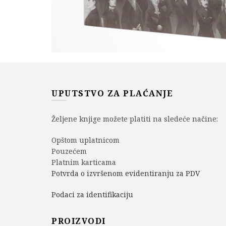
UPUTSTVO ZA PLAĆANJE
Željene knjige možete platiti na sledeće načine:
Opštom uplatnicom
Pouzećem
Platnim karticama
Potvrda o izvršenom evidentiranju za PDV
Podaci za identifikaciju
PROIZVODI