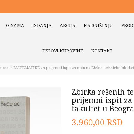
O NAMA
IZDANJA
AKCIJA
NA SNIŽENJU
PROD
USLOVI KUPOVINE
KONTAKT
stova iz MATEMATIKE za prijemni ispit za upis na Elektrotehnički fakulte
Zbirka rešenih 
prijemni ispit za
fakultet u Beogr
3.960,00
RSD