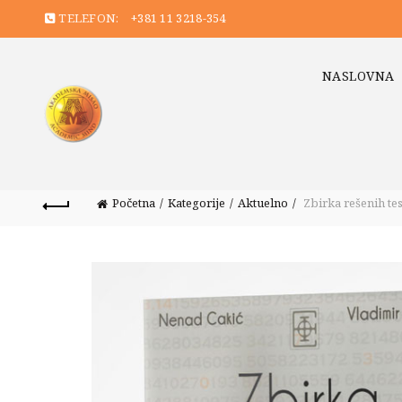
TELEFON:
+381 11 3218-354
NASLOVNA
Početna
Kategorije
Aktuelno
Zbirka rešenih te