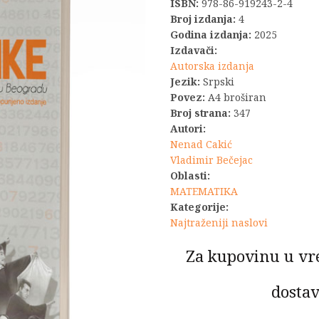
ISBN:
978-86-919243-2-4
Broj izdanja:
4
Godina izdanja:
2025
Izdavači:
Autorska izdanja
Jezik:
Srpski
Povez:
A4 broširan
Broj strana:
347
Autori:
Nenad Cakić
Vladimir Bečejac
Oblasti:
MATEMATIKA
Kategorije:
Najtraženiji naslovi
Za kupovinu u vr
dostav