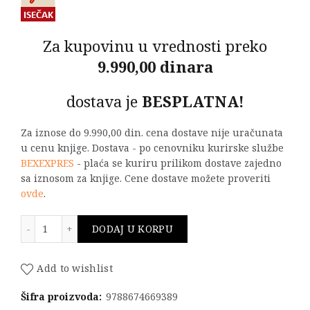
Za kupovinu u vrednosti preko
9.990,00 dinara
dostava je
BESPLATNA!
Za iznose do 9.990,00 din. cena dostave nije uračunata
u cenu knjige. Dostava - po cenovniku kurirske službe
BEXEXPRES
- plaća se kuriru prilikom dostave zajedno
sa iznosom za knjige. Cene dostave možete proveriti
ovde
.
ZBIRKA ISPITNIH PITANJA I ZADATAKA IZ MIKROTALAS
DODAJ U KORPU
Add to wishlist
Šifra proizvoda:
9788674669389