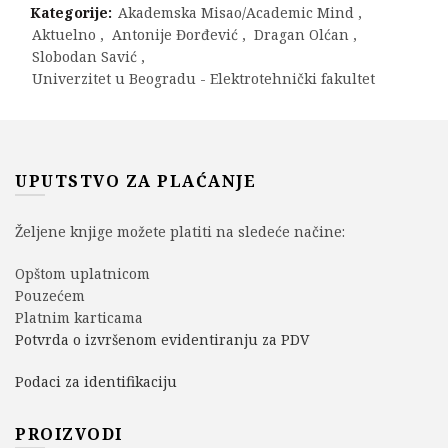
Kategorije:
Akademska Misao/Academic Mind
,
Aktuelno
,
Antonije Đorđević
,
Dragan Olćan
,
Slobodan Savić
,
Univerzitet u Beogradu - Elektrotehnički fakultet
UPUTSTVO ZA PLAĆANJE
Željene knjige možete platiti na sledeće načine:
Opštom uplatnicom
Pouzećem
Platnim karticama
Potvrda o izvršenom evidentiranju za PDV
Podaci za identifikaciju
PROIZVODI