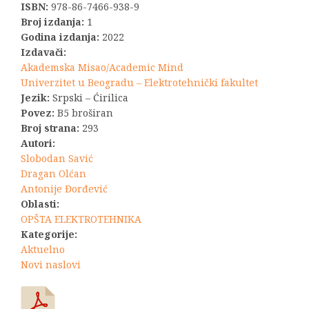
ISBN:
978-86-7466-938-9
Broj izdanja:
1
Godina izdanja:
2022
Izdavači:
Akademska Misao/Academic Mind
Univerzitet u Beogradu – Elektrotehnički fakultet
Jezik:
Srpski – Ćirilica
Povez:
B5 broširan
Broj strana:
293
Autori:
Slobodan Savić
Dragan Olćan
Antonije Đorđević
Oblasti:
OPŠTA ELEKTROTEHNIKA
Kategorije:
Aktuelno
Novi naslovi