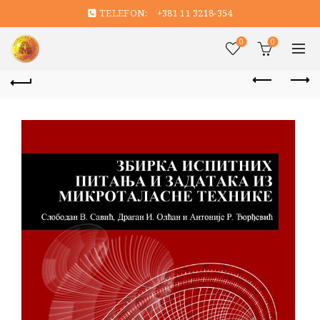
TELEFON:
+381 11 3218-354
0
0