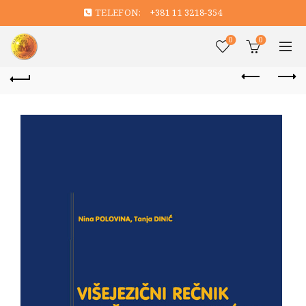
TELEFON:
+381 11 3218-354
0
0