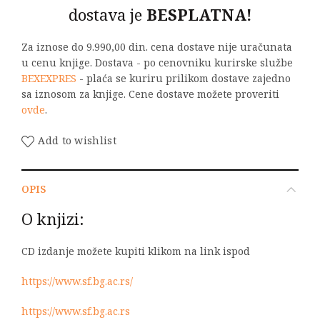
dostava je
BESPLATNA!
Za iznose do 9.990,00 din. cena dostave nije uračunata
u cenu knjige. Dostava - po cenovniku kurirske službe
BEXEXPRES
- plaća se kuriru prilikom dostave zajedno
sa iznosom za knjige. Cene dostave možete proveriti
ovde
.
Add to wishlist
OPIS
O knjizi:
CD izdanje možete kupiti klikom na link ispod
https://www.sf.bg.ac.rs/
https://www.sf.bg.ac.rs