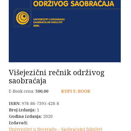
Višejezični rečnik održivog
saobraćaja
E-Book cena:
500,00
KUPI E-BOOK
ISBN:
978-86-7395-428-8
Broj izdanja:
1
Godina izdanja:
2020
Izdavači:
Univerzitet u Beogradu – Saobraćajni fakultet