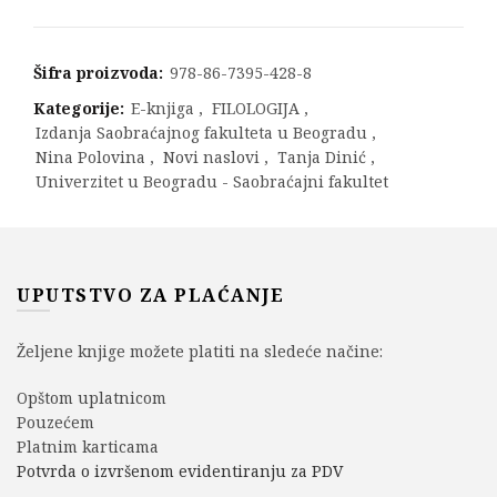
Šifra proizvoda:
978-86-7395-428-8
Kategorije:
E-knjiga
,
FILOLOGIJA
,
Izdanja Saobraćajnog fakulteta u Beogradu
,
Nina Polovina
,
Novi naslovi
,
Tanja Dinić
,
Univerzitet u Beogradu - Saobraćajni fakultet
UPUTSTVO ZA PLAĆANJE
Željene knjige možete platiti na sledeće načine:
Opštom uplatnicom
Pouzećem
Platnim karticama
Potvrda o izvršenom evidentiranju za PDV