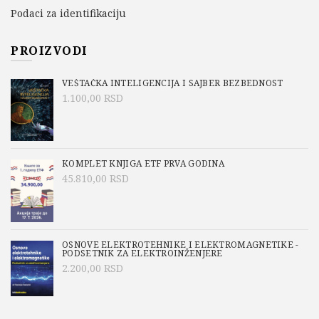
Podaci za identifikaciju
PROIZVODI
VEŠTAČKA INTELIGENCIJA I SAJBER BEZBEDNOST
1.100,00
RSD
KOMPLET KNJIGA ETF PRVA GODINA
45.810,00
RSD
OSNOVE ELEKTROTEHNIKE I ELEKTROMAGNETIKE -
PODSETNIK ZA ELEKTROINŽENJERE
2.200,00
RSD