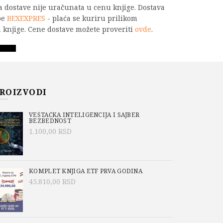
na dostave nije uračunata u cenu knjige. Dostava
be
BEXEXPRES
- plaća se kuriru prilikom
 knjige. Cene dostave možete proveriti
ovde
.
ja i kodovanje količina
PU
ROIZVODI
VEŠTAČKA INTELIGENCIJA I SAJBER
BEZBEDNOST
1.100,00
RSD
beniku izlaže se na Elektrotehničkom
im delom u okviru redovnih predmeta
KOMPLET KNJIGA ETF PRVA GODINA
45.810,00
RSD
kacija i Računarske telekomunikacije i pokriva
statističko kodovanje, kanali za prenos
 kodovanje, zaštitno kodovanje u savremenim
uz dopušteno oštećenje, teorija informacija i