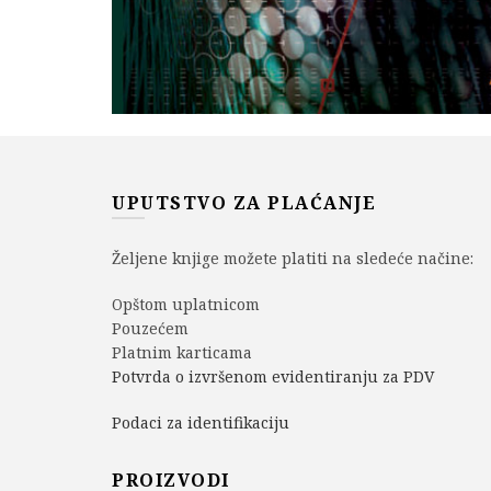
UPUTSTVO ZA PLAĆANJE
Željene knjige možete platiti na sledeće načine:
Opštom uplatnicom
Pouzećem
Platnim karticama
Potvrda o izvršenom evidentiranju za PDV
Podaci za identifikaciju
PROIZVODI