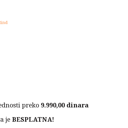
3.300,00 RSD.
0 RSD.
Mind
ednosti preko
9.990,00 dinara
a je
BESPLATNA!