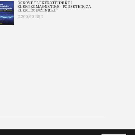
snovnih pojmova diskretne matematike i kola za
OSNOVE ELEKTROTEHNIKE I
ELEKTROMAGNETIKE - PODSETNIK ZA
ova.
ELEKTROINŽENJERE
2.200,00
RSD
-344-8
o/Academic Mind
,
Aktuelno
,
Dušan Drajić
,
rag Ivaniš
,
TELEKOMUNIKACIJE