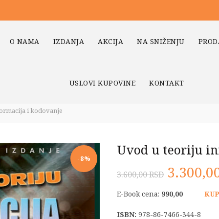
O NAMA
IZDANJA
AKCIJA
NA SNIŽENJU
PROD
USLOVI KUPOVINE
KONTAKT
formacija i kodovanje
Uvod u teoriju i
-8%
Origina
3.300,0
3.600,00
RSD
cena
E-Book cena:
990,00
KUP
je
ISBN:
978-86-7466-344-8