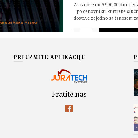
Za iznose do 9.990,00 din. ce
- po cenovniku kurirske služ
dostave zajedno sa iznosom za
Uvod u teoriju informaci
DODAJ U KOR
Add to wishlist
PREUZMITE APLIKACIJU
P
OPIS
O knjizi:
Pratite nas
Materija sadržana u ovom udž
fakultetu u Beogradu najveć
Statistička teorija telekomuni
tematiku: izvori informacija, 
informacija, uvod u zaštitno
sistemima, prenos infrmacija 