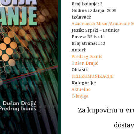
Broj izdanja:
3
bila:
Godina izdanja:
2009
Izdavači:
3.600,0
Akademska Misao/Academic 
Jezik:
Srpski – Latinica
Povez:
B5 tvrdi
Broj strana:
513
Autori:
Predrag Ivaniš
Dušan Drajić
Oblasti:
TELEKOMUNIKACIJE
Kategorije:
Aktuelno
E-knjiga
Za kupovinu u vr
dostav