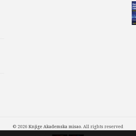
kriptologija, pregled nekih o
implementaciju cikličnih kod
Šifra proizvoda:
978-86-7466
Kategorije:
Akademska Misa
E-knjiga
,
Na sniženju
,
Pred
© 2026
Knjige Akademska misao
. All rights reserved