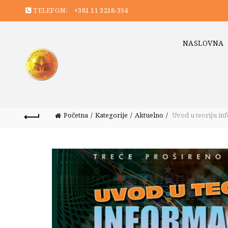
TELEFON:
+381 11 3218-354
NASLOVNA
Početna
Kategorije
Aktuelno
Uvod u teoriju in