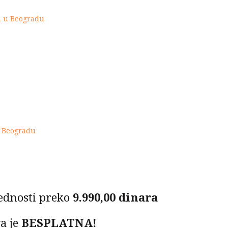
ta u Beogradu
u Beogradu
ednosti preko
9.990,00 dinara
a je
BESPLATNA!