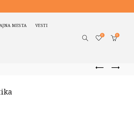
AJNA MESTA
VESTI
0
0
tika