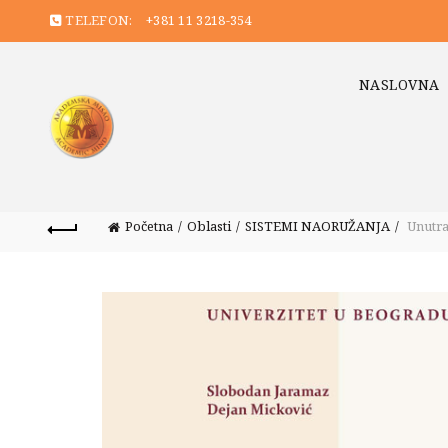
TELEFON:
+381 11 3218-354
NASLOVNA
Početna
Oblasti
SISTEMI NAORUŽANJA
Unutraš