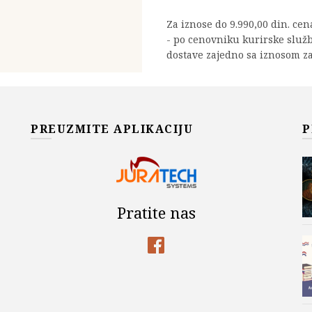
Za iznose do 9.990,00 din. ce
- po cenovniku kurirske služ
dostave zajedno sa iznosom za
Dostupno za avansnu kupovi
Unutrašnja balistika kol
DODAJ U KOR
PREUZMITE APLIKACIJU
P
Add to wishlist
Šifra proizvoda:
978-86-7083
Pratite nas
Kategorije:
Dejan Micković
,
Mašinski fakultet Univerzite
Slobodan Jarmaz