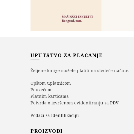
UPUTSTVO ZA PLAĆANJE
Željene knjige možete platiti na sledeće načine:
Opštom uplatnicom
Pouzećem
Platnim karticama
Potvrda o izvršenom evidentiranju za PDV
Podaci za identifikaciju
PROIZVODI