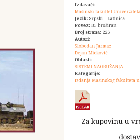
Izdavači:
Mašinski fakultet Univerzite
Jezik:
Srpski – Latinica
Povez:
B5 broširan
Broj strana:
223
Autori:
Slobodan Jarmaz
Dejan Micković
Oblasti:
SISTEMI NAORUŽANJA
Kategorije:
Izdanja Mašinskog fakulteta 
Za kupovinu u vr
dostav