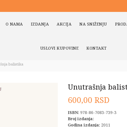
O NAMA
IZDANJA
AKCIJA
NA SNIŽENJU
PROD
USLOVI KUPOVINE
KONTAKT
nja balistika
Unutrašnja balis
600,00
RSD
ISBN:
978-86-7083-739-3
Broj izdanja:
Godina izdanja:
2011