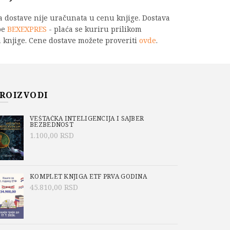
na dostave nije uračunata u cenu knjige. Dostava
be
BEXEXPRES
- plaća se kuriru prilikom
 knjige. Cene dostave možete proveriti
ovde
.
nu
ičina
PU
ROIZVODI
VEŠTAČKA INTELIGENCIJA I SAJBER
BEZBEDNOST
1.100,00
RSD
-739-3
Izdanja Mašinskog fakulteta u Beogradu
,
ta u Beogradu
,
SISTEMI NAORUŽANJA
,
KOMPLET KNJIGA ETF PRVA GODINA
45.810,00
RSD