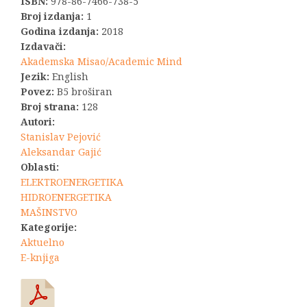
bila:
2.000,00 R
ISBN:
978-86-7466-738-5
Broj izdanja:
1
8.000,00 RSD.
Godina izdanja:
2018
Izdavači:
Akademska Misao/Academic Mind
Jezik:
English
Povez:
B5 broširan
Broj strana:
128
Autori:
Stanislav Pejović
Aleksandar Gajić
Oblasti:
ELEKTROENERGETIKA
HIDROENERGETIKA
MAŠINSTVO
Kategorije:
Aktuelno
E-knjiga