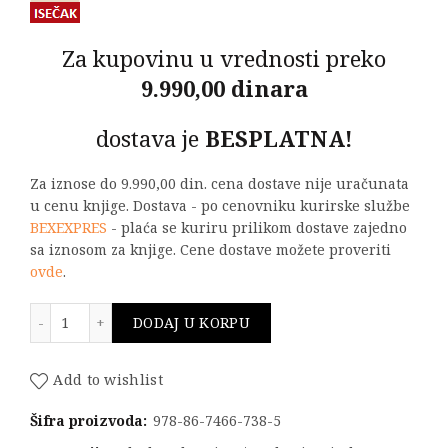
Za kupovinu u vrednosti preko
9.990,00 dinara
dostava je
BESPLATNA!
Za iznose do 9.990,00 din. cena dostave nije uračunata
u cenu knjige. Dostava - po cenovniku kurirske službe
BEXEXPRES
- plaća se kuriru prilikom dostave zajedno
sa iznosom za knjige. Cene dostave možete proveriti
ovde
.
The Rules for Hydraulic Transient Design Analysis ko
DODAJ U KORPU
Add to wishlist
Šifra proizvoda:
978-86-7466-738-5