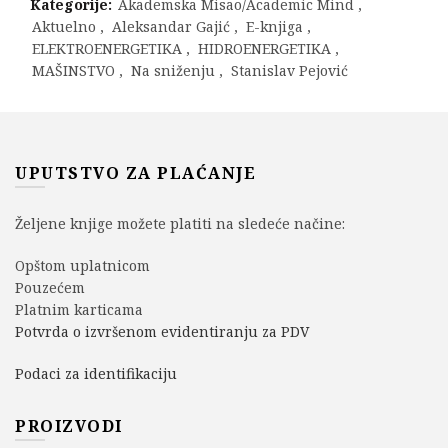
Kategorije:
Akademska Misao/Academic Mind
,
Aktuelno
,
Aleksandar Gajić
,
E-knjiga
,
ELEKTROENERGETIKA
,
HIDROENERGETIKA
,
MAŠINSTVO
,
Na sniženju
,
Stanislav Pejović
UPUTSTVO ZA PLAĆANJE
Željene knjige možete platiti na sledeće načine:
Opštom uplatnicom
Pouzećem
Platnim karticama
Potvrda o izvršenom evidentiranju za PDV
Podaci za identifikaciju
PROIZVODI