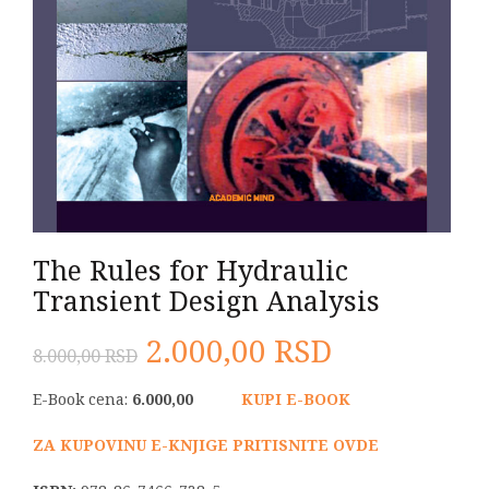
The Rules for Hydraulic
Transient Design Analysis
Originalna
Trenutna
2.000,00
RSD
8.000,00
RSD
cena
cena
E-Book cena:
6.000,00
KUPI E-BOOK
je
je:
ZA KUPOVINU E-KNJIGE PRITISNITE OVDE