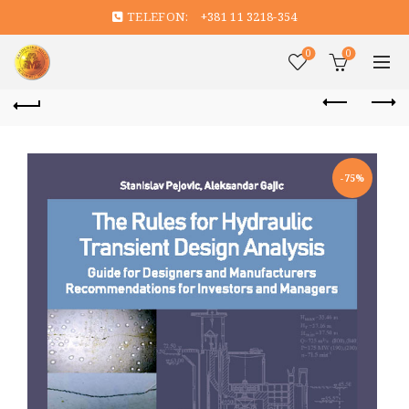
TELEFON:
+381 11 3218-354
0
0
-75%