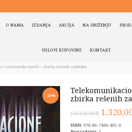
O NAMA
IZDANJA
AKCIJA
NA SNIŽENJU
PROD
USLOVI KUPOVINE
KONTAKT
 i računarske mreže – zbirka rešenih zadataka
Telekomunikacio
-20%
zbirka rešenih z
Origina
1.320,0
1.650,00
RSD
cena
ISBN:
978-86-7466-481-0
Broj izdanja:
1