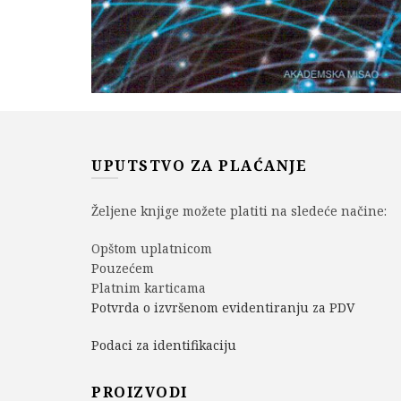
UPUTSTVO ZA PLAĆANJE
Željene knjige možete platiti na sledeće načine:
Opštom uplatnicom
Pouzećem
Platnim karticama
Potvrda o izvršenom evidentiranju za PDV
Podaci za identifikaciju
PROIZVODI