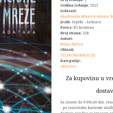
je
Godina izdanja:
2013
Izdavači:
bila:
Akademska Misao/Academic 
Jezik:
Srpski – Latinica
1.650,0
Povez:
B5 broširan
Broj strana:
228
Autori:
Milan Bjelica
Oblasti:
TELEKOMUNIKACIJE
Kategorije:
Aktuelno
Za kupovinu u vr
dostav
Za iznose do 9.990,00 din. ce
- po cenovniku kurirske služ