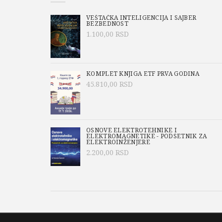
VEŠTAČKA INTELIGENCIJA I SAJBER
BEZBEDNOST
1.100,00
RSD
KOMPLET KNJIGA ETF PRVA GODINA
45.810,00
RSD
OSNOVE ELEKTROTEHNIKE I
ELEKTROMAGNETIKE - PODSETNIK ZA
ELEKTROINŽENJERE
2.200,00
RSD