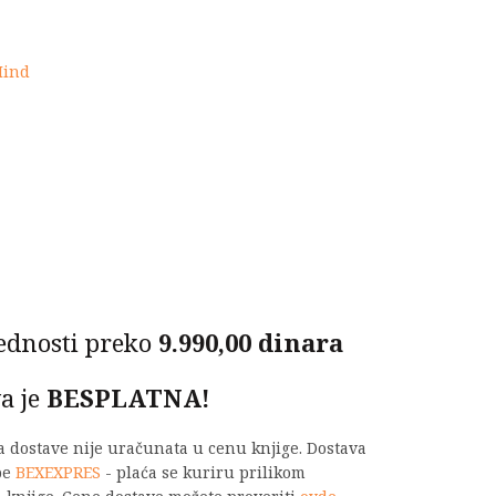
je:
1.320,00 RSD.
Mind
0 RSD.
ednosti preko
9.990,00 dinara
a je
BESPLATNA!
na dostave nije uračunata u cenu knjige. Dostava
be
BEXEXPRES
- plaća se kuriru prilikom