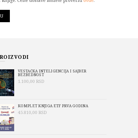
 knjige. Cene dostave možete proveriti
ovde
.
unarske mreže - zbirka rešenih zadataka količina
PU
-481-0
o/Academic Mind
,
Aktuelno
,
Milan Bjelica
,
ROIZVODI
CIJE
VEŠTAČKA INTELIGENCIJA I SAJBER
BEZBEDNOST
1.100,00
RSD
KOMPLET KNJIGA ETF PRVA GODINA
45.810,00
RSD