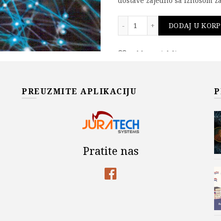
dostave zajedno sa iznosom za
Telekomunikacione i rač
DODAJ U KOR
Add to wishlist
Šifra proizvoda:
978-86-7466
Kategorije:
Akademska Misa
PREUZMITE APLIKACIJU
P
Na sniženju
,
TELEKOMUNIKA
Pratite nas