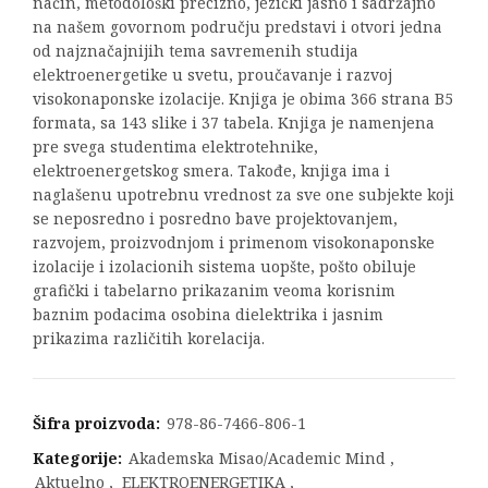
način, metodološki precizno, jezički jasno i sadržajno
na našem govornom području predstavi i otvori jedna
od najznačajnijih tema savremenih studija
elektroenergetike u svetu, proučavanje i razvoj
visokonaponske izolacije. Knjiga je obima 366 strana B5
formata, sa 143 slike i 37 tabela. Knjiga je namenjena
pre svega studentima elektrotehnike,
elektroenergetskog smera. Takođe, knjiga ima i
naglašenu upotrebnu vrednost za sve one subjekte koji
se neposredno i posredno bave projektovanjem,
razvojem, proizvodnjom i primenom visokonaponske
izolacije i izolacionih sistema uopšte, pošto obiluje
grafički i tabelarno prikazanim veoma korisnim
baznim podacima osobina dielektrika i jasnim
prikazima različitih korelacija.
Šifra proizvoda:
978-86-7466-806-1
Kategorije:
Akademska Misao/Academic Mind
,
Aktuelno
,
ELEKTROENERGETIKA
,