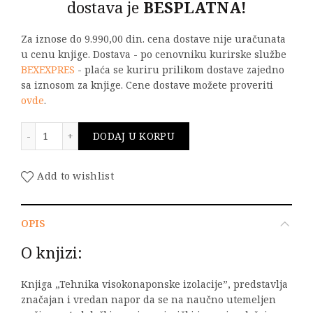
dostava je
BESPLATNA!
Za iznose do 9.990,00 din. cena dostave nije uračunata
u cenu knjige. Dostava - po cenovniku kurirske službe
BEXEXPRES
- plaća se kuriru prilikom dostave zajedno
sa iznosom za knjige. Cene dostave možete proveriti
ovde
.
TEHNIKA VISOKONAPONSKE IZOLACIJE količina
DODAJ U KORPU
Add to wishlist
OPIS
O knjizi:
Knjiga „Tehnika visokonaponske izolacije”, predstavlja
značajan i vredan napor da se na naučno utemeljen