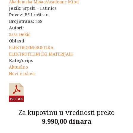
bila:
1.980,00 R
Akademska Misao/Academic Mind
Jezik:
Srpski – Latinica
2.200,00 RSD.
Povez:
B5 broširan
Broj strana:
368
Autori:
Saša Đekić
Oblasti:
ELEKTROENERGETIKA
ELEKTROTEHNIČKI MATERIJALI
Kategorije:
Aktuelno
Novi naslovi
Za kupovinu u vrednosti preko
9.990,00 dinara