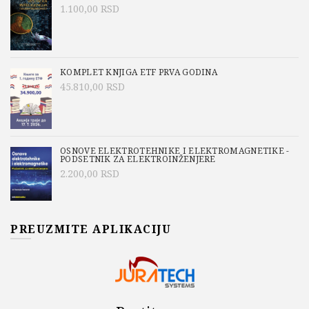
1.100,00
RSD
KOMPLET KNJIGA ETF PRVA GODINA
45.810,00
RSD
OSNOVE ELEKTROTEHNIKE I ELEKTROMAGNETIKE -
PODSETNIK ZA ELEKTROINŽENJERE
2.200,00
RSD
PREUZMITE APLIKACIJU