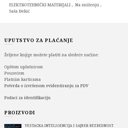
ELEKTROTEHNIČKI MATERIJALI
,
Na sniženju
,
Saša Đekić
UPUTSTVO ZA PLAĆANJE
Željene knjige možete platiti na sledeće načine:
Opštom uplatnicom
Pouzećem
Platnim karticama
Potvrda o izvršenom evidentiranju za PDV
Podaci za identifikaciju
PROIZVODI
VEŠTAČKA INTELIGENCIJA I SAJBER BEZBEDNOST