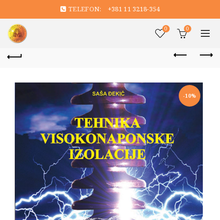
TELEFON:
+381 11 3218-354
0
0
-10%