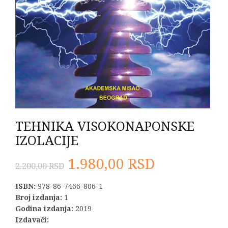
TEHNIKA VISOKONAPONSKE
IZOLACIJE
Originalna
Trenutna
1.980,00
RSD
2.200,00
RSD
cena
cena
ISBN:
978-86-7466-806-1
Broj izdanja:
1
je
je:
Godina izdanja:
2019
Izdavači: