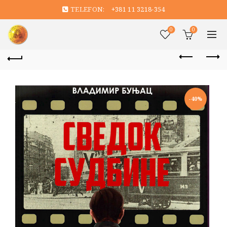
TELEFON:
+381 11 3218-354
0
0
-40%