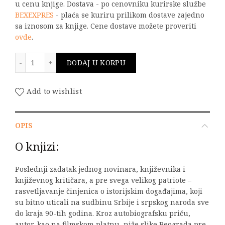
u cenu knjige. Dostava - po cenovniku kurirske službe
BEXEXPRES
- plaća se kuriru prilikom dostave zajedno
sa iznosom za knjige. Cene dostave možete proveriti
ovde
.
SVEDOK SUDBINE količina
DODAJ U KORPU
Add to wishlist
OPIS
O knjizi:
Poslednji zadatak jednog novinara, književnika i
književnog kritičara, a pre svega velikog patriote –
rasvetljavanje činjenica o istorijskim događajima, koji
su bitno uticali na sudbinu Srbije i srpskog naroda sve
do kraja 90-tih godina. Kroz autobiografsku priču,
autor, kao na filmskom platnu, niže slike Beograda pre