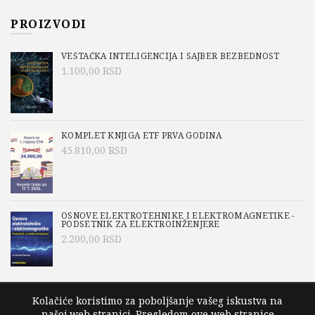
PROIZVODI
VEŠTAČKA INTELIGENCIJA I SAJBER BEZBEDNOST
1.100,00
RSD
KOMPLET KNJIGA ETF PRVA GODINA
45.810,00
RSD
OSNOVE ELEKTROTEHNIKE I ELEKTROMAGNETIKE -
PODSETNIK ZA ELEKTROINŽENJERE
2.200,00
RSD
Kolačiće koristimo za poboljšanje vašeg iskustva na
našoj web stranici. Pregledom ove web stranice