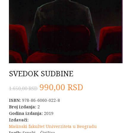
SVEDOK SUDBINE
Originalna
Trenutna
990,00
RSD
1.650,00
RSD
cena
cena
ISBN:
978-86-6060-022-8
Broj izdanja:
2
je
je:
Godina izdanja:
2019
Izdavači:
bila:
990,00 RSD.
Mašinski fakultet Univerziteta u Beogradu
Jezik:
Srpski – Ćirilica