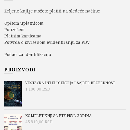
Željene knjige možete platiti na sledeće načine:
Opštom uplatnicom
Pouzećem
Platnim karticama
Potvrda o izvršenom evidentiranju za PDV
Podaci za identifikaciju
PROIZVODI
VEŠTAČKA INTELIGENCIJA I SAJBER BEZBEDNOST
1.100,00
RSD
KOMPLET KNJIGA ETF PRVA GODINA
45.810,00
RSD