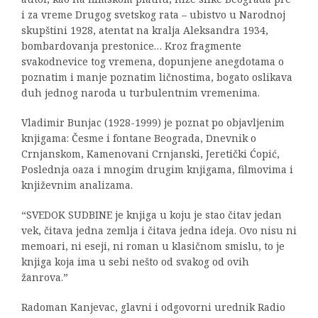
i za vreme Drugog svetskog rata – ubistvo u Narodnoj
skupštini 1928, atentat na kralja Aleksandra 1934,
bombardovanja prestonice… Kroz fragmente
svakodnevice tog vremena, dopunjene anegdotama o
poznatim i manje poznatim ličnostima, bogato oslikava
duh jednog naroda u turbulentnim vremenima.
Vladimir Bunjac (1928-1999) je poznat po objavljenim
knjigama: Česme i fontane Beograda, Dnevnik o
Crnjanskom, Kamenovani Crnjanski, Jeretički Ćopić,
Poslednja oaza i mnogim drugim knjigama, filmovima i
književnim analizama.
“SVEDOK SUDBINE je knjiga u koju je stao čitav jedan
vek, čitava jedna zemlja i čitava jedna ideja. Ovo nisu ni
memoari, ni eseji, ni roman u klasičnom smislu, to je
knjiga koja ima u sebi nešto od svakog od ovih
žanrova.”
Radoman Kanjevac, glavni i odgovorni urednik Radio